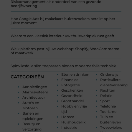
Risicomanagement als onderdeel van een gezonde
bedrijfsvoering
Hoe Google Ads bij makelaars huizenzoekers bereikt op het
juiste moment
Waarom een klassiek interieur uw thuiswerkplek rust geeft
Welk platform past bij uw webshop: Shopify, WooCommerce
of maatwerk
Spinvliesfolie slim toepassen binnen moderne folie techniek
Eten en drinken
Onderwijs
CATEGORIEËN
Financieel
Particuliere
Fotografie
dienstverlening
Aanbiedingen
Geschenken
Rechten
Alarmsysteem
Gezondheid
Relatie
Architectuur
Groothandel
Sport
Auto's en
Hobby en vrije
Telefonie
Motoren
tijd
Toerisme
Banen en
Horeca
Tuin en
opleidingen
Huishoudelijk
buitenleven
Beauty en
Industrie
Tweewielers
verzorging