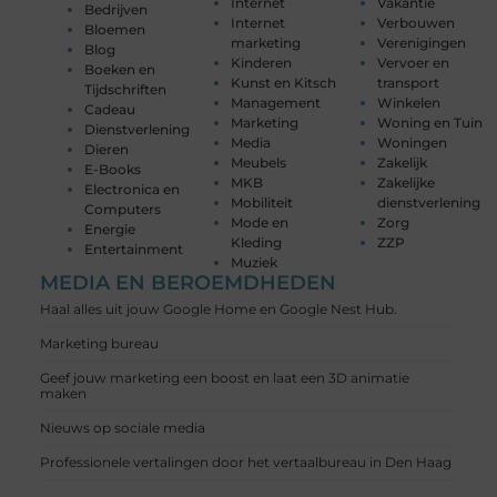
Internet
Vakantie
Bedrijven
Internet
Verbouwen
Bloemen
marketing
Verenigingen
Blog
Kinderen
Vervoer en
Boeken en
Kunst en Kitsch
transport
Tijdschriften
Management
Winkelen
Cadeau
Marketing
Woning en Tuin
Dienstverlening
Media
Woningen
Dieren
Meubels
Zakelijk
E-Books
MKB
Zakelijke
Electronica en
Mobiliteit
dienstverlening
Computers
Mode en
Zorg
Energie
Kleding
ZZP
Entertainment
Muziek
MEDIA EN BEROEMDHEDEN
Haal alles uit jouw Google Home en Google Nest Hub.
Marketing bureau
Geef jouw marketing een boost en laat een 3D animatie
maken
Nieuws op sociale media
Professionele vertalingen door het vertaalbureau in Den Haag