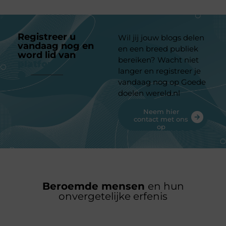
Registreer u
Wil jij jouw blogs delen
vandaag nog en
en een breed publiek
word lid van
ons
bereiken? Wacht niet
platform
langer en registreer je
vandaag nog op Goede
doelen wereld.nl
Neem hier
contact met ons
op
Beroemde mensen
en hun
onvergetelijke erfenis