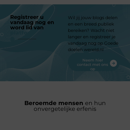
Registreer u
Wil jij jouw blogs delen
vandaag nog en
en een breed publiek
word lid van
ons
bereiken? Wacht niet
platform
langer en registreer je
vandaag nog op Goede
doelen wereld.nl
Neem hier
contact met ons
op
Beroemde mensen
en hun
onvergetelijke erfenis