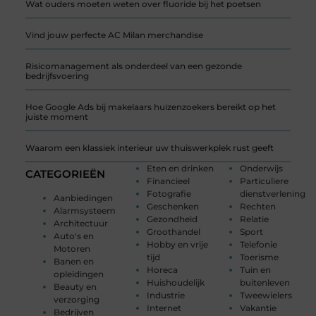
Wat ouders moeten weten over fluoride bij het poetsen
Vind jouw perfecte AC Milan merchandise
Risicomanagement als onderdeel van een gezonde
bedrijfsvoering
Hoe Google Ads bij makelaars huizenzoekers bereikt op het
juiste moment
Waarom een klassiek interieur uw thuiswerkplek rust geeft
Eten en drinken
Onderwijs
CATEGORIEËN
Financieel
Particuliere
Fotografie
dienstverlening
Aanbiedingen
Geschenken
Rechten
Alarmsysteem
Gezondheid
Relatie
Architectuur
Groothandel
Sport
Auto's en
Hobby en vrije
Telefonie
Motoren
tijd
Toerisme
Banen en
Horeca
Tuin en
opleidingen
Huishoudelijk
buitenleven
Beauty en
Industrie
Tweewielers
verzorging
Internet
Vakantie
Bedrijven