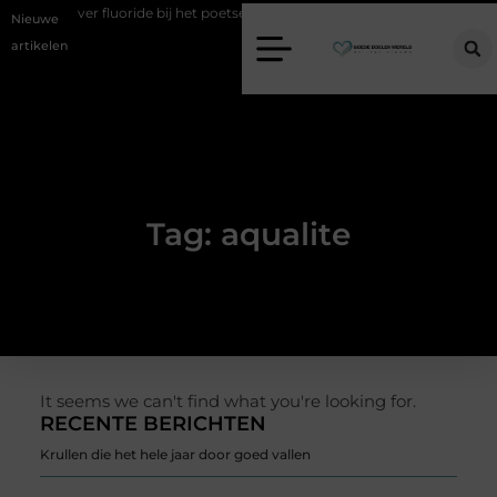
weten over fluoride bij het poetsen
Vind jouw perfecte AC Milan me
Nieuwe
artikelen
Tag: aqualite
It seems we can't find what you're looking for.
RECENTE BERICHTEN
Krullen die het hele jaar door goed vallen