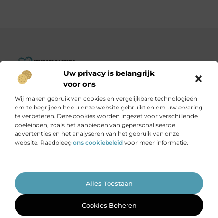
Uw privacy is belangrijk
Goededoelenwereld.nl – Verhalen die inspireren, impact die
voor ons
telt.
Wij maken gebruik van cookies en vergelijkbare technologieën
Ontdek een diverse verzameling blogs en artikelen over
om te begrijpen hoe u onze website gebruikt en om uw ervaring
initiatieven die de wereld een stukje beter maken.
te verbeteren. Deze cookies worden ingezet voor verschillende
doeleinden, zoals het aanbieden van gepersonaliseerde
advertenties en het analyseren van het gebruik van onze
Onze informatie
website. Raadpleeg
ons cookiebeleid
voor meer informatie.
Is het echt mogelijk om geld te verdienen met je website?
Ga Naar Bo
Alles Toestaan
Website index
Cookiebeleid (EU)
@2025 www.goededoelenwereld.nl. All Right Reserved.
Cookies Beheren