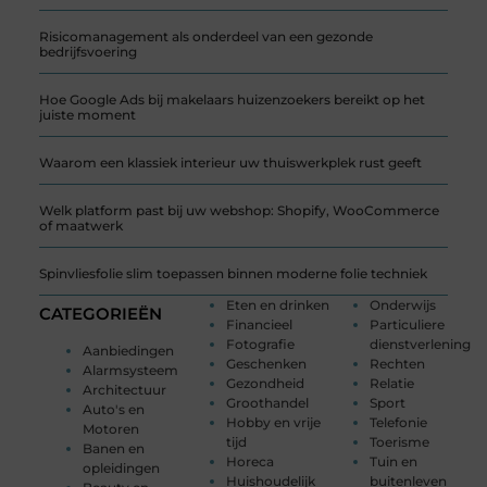
Risicomanagement als onderdeel van een gezonde
bedrijfsvoering
Hoe Google Ads bij makelaars huizenzoekers bereikt op het
juiste moment
Waarom een klassiek interieur uw thuiswerkplek rust geeft
Welk platform past bij uw webshop: Shopify, WooCommerce
of maatwerk
Spinvliesfolie slim toepassen binnen moderne folie techniek
Eten en drinken
Onderwijs
CATEGORIEËN
Financieel
Particuliere
Fotografie
dienstverlening
Aanbiedingen
Geschenken
Rechten
Alarmsysteem
Gezondheid
Relatie
Architectuur
Groothandel
Sport
Auto's en
Hobby en vrije
Telefonie
Motoren
tijd
Toerisme
Banen en
Horeca
Tuin en
opleidingen
Huishoudelijk
buitenleven