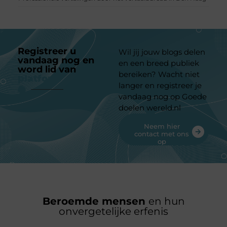
Registreer u
Wil jij jouw blogs delen
vandaag nog en
en een breed publiek
word lid van
ons
bereiken? Wacht niet
platform
langer en registreer je
vandaag nog op Goede
doelen wereld.nl
Neem hier
contact met ons
op
Beroemde mensen
en hun
onvergetelijke erfenis