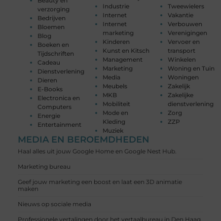
Beauty en
Industrie
Tweewielers
verzorging
Internet
Vakantie
Bedrijven
Internet
Verbouwen
Bloemen
marketing
Verenigingen
Blog
Kinderen
Vervoer en
Boeken en
Kunst en Kitsch
transport
Tijdschriften
Management
Winkelen
Cadeau
Marketing
Woning en Tuin
Dienstverlening
Media
Woningen
Dieren
Meubels
Zakelijk
E-Books
MKB
Zakelijke
Electronica en
Mobiliteit
dienstverlening
Computers
Mode en
Zorg
Energie
Kleding
ZZP
Entertainment
Muziek
MEDIA EN BEROEMDHEDEN
Haal alles uit jouw Google Home en Google Nest Hub.
Marketing bureau
Geef jouw marketing een boost en laat een 3D animatie
maken
Nieuws op sociale media
Professionele vertalingen door het vertaalbureau in Den Haag