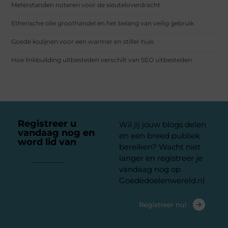
Meterstanden noteren voor de sleuteloverdracht
Etherische olie groothandel en het belang van veilig gebruik
Goede kozijnen voor een warmer en stiller huis
Hoe linkbuilding uitbesteden verschilt van SEO uitbesteden
Registreer u
Wil jij jouw blogs delen
vandaag nog en
en een breed publiek
word lid van
ons
bereiken? Wacht niet
platform
langer en registreer je
vandaag nog op
Goededoelenwereld.nl
Registreer nu!