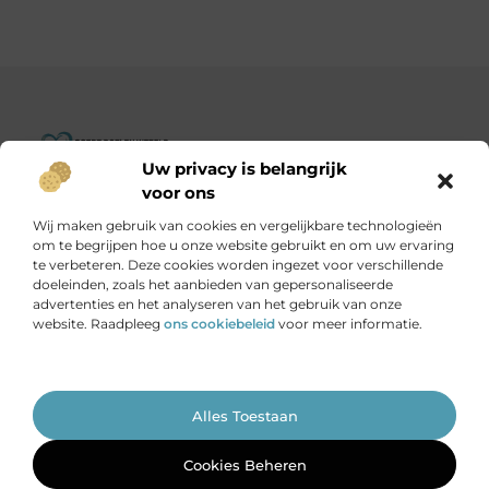
Uw privacy is belangrijk
Goededoelenwereld.nl – Verhalen die inspireren, impact die
voor ons
telt.
Wij maken gebruik van cookies en vergelijkbare technologieën
Ontdek een diverse verzameling blogs en artikelen over
om te begrijpen hoe u onze website gebruikt en om uw ervaring
initiatieven die de wereld een stukje beter maken.
te verbeteren. Deze cookies worden ingezet voor verschillende
doeleinden, zoals het aanbieden van gepersonaliseerde
advertenties en het analyseren van het gebruik van onze
Onze informatie
website. Raadpleeg
ons cookiebeleid
voor meer informatie.
Is het echt mogelijk om geld te verdienen met je website?
Ga Naar Bo
Alles Toestaan
Website index
Cookiebeleid (EU)
@2025 www.goededoelenwereld.nl. All Right Reserved.
Cookies Beheren