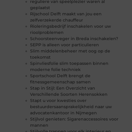
reguliere van speelplezier waren al
geplaatst
Rijschool Delft maakt van jou een
zelfverzekerde chauffeur
Rioleringsbedrijf inschakelen voor uw
rioolproblemen
Schoorsteenveger in Breda inschakelen?
SEPP is alleen voor particulieren
Slim middelenbeheer met oog op de
toekomst
Spinvliesfolie slim toepassen binnen
moderne folie techniek
Sportschool Delft brengt de
fitnessgemeenschap samen
Stap in Stijl: Een Overzicht van
Verschillende Soorten Herensokken
Stapt u voor kwesties over
bestuurdersaansprakelijkheid naar uw
advocatenkantoor in Nijmegen
Stijlvol genieten: Sigarenaccessoires voor
mannen
Stijlvolle trappen voor elk interieur en