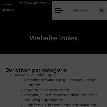
Vind jouw perfecte AC Milan merchandise
Risicomanagement als on
Nieuwe
artikelen
Website index
Berichten per categorie
Aanbiedingen
Categorie:
3 manieren waarop je geld spaart voor je
kinderen
3 voordelen van stucwerk
3 x waar je op moet letten bij de aanschaf
van Vliegengordijnen
5 Dingen die professionals gebruiken om