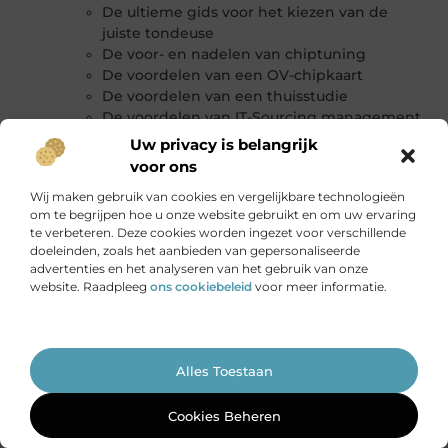
De ultieme gids voor het kiezen van de
juiste tondeuse
De voor- en nadelen van chiptuning
De voordelen van een OV-chipkaart
De voordelen van een thuisstudie
De voordelen van IT-Sourcing management
voor efficiënt Cloud Cost Management
Uw privacy is belangrijk
De voordelen van loopbaancoaching in
voor ons
Friesland
Wij maken gebruik van cookies en vergelijkbare technologieën
De voordelen van zonnepanelen en thuis
om te begrijpen hoe u onze website gebruikt en om uw ervaring
accu’s
te verbeteren. Deze cookies worden ingezet voor verschillende
De wereld van hoeslakens
doeleinden, zoals het aanbieden van gepersonaliseerde
Deel van de familie
advertenties en het analyseren van het gebruik van onze
Dennenschors als bodembedekking:
website. Raadpleeg
ons cookiebeleid
voor meer informatie.
duurzaam en milieuvriendelijk tuinieren
Deze dingen kun je aanschaffen om thuis te
ontspannen
Ga Naar Bo
Dit zijn de leukste verrassingen voor
Alles Toestaan
Moederdag
Drie tips om onvoorziene kosten te
Cookies Beheren
voorkomen