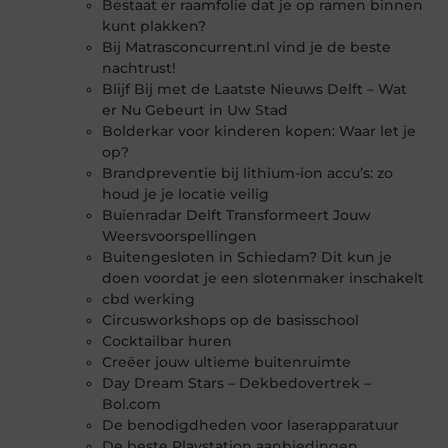
Bestaat er raamfolie dat je op ramen binnen
kunt plakken?
Bij Matrasconcurrent.nl vind je de beste
nachtrust!
Blijf Bij met de Laatste Nieuws Delft – Wat
er Nu Gebeurt in Uw Stad
Bolderkar voor kinderen kopen: Waar let je
op?
Brandpreventie bij lithium-ion accu’s: zo
houd je je locatie veilig
Buienradar Delft Transformeert Jouw
Weersvoorspellingen
Buitengesloten in Schiedam? Dit kun je
doen voordat je een slotenmaker inschakelt
cbd werking
Circusworkshops op de basisschool
Cocktailbar huren
Creëer jouw ultieme buitenruimte
Day Dream Stars – Dekbedovertrek –
Bol.com
De benodigdheden voor laserapparatuur
De beste Playstation aanbiedingen