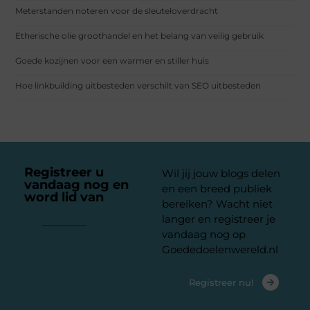
Meterstanden noteren voor de sleuteloverdracht
Etherische olie groothandel en het belang van veilig gebruik
Goede kozijnen voor een warmer en stiller huis
Hoe linkbuilding uitbesteden verschilt van SEO uitbesteden
Registreer u
Wil jij jouw blogs delen
vandaag nog en
en een breed publiek
word lid van
ons
bereiken? Wacht niet
platform
langer en registreer je
vandaag nog op
Goededoelenwereld.nl
Registreer nu!