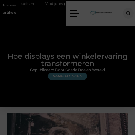
poetsen
Vind jouw perfecte AC Milan merchandise
Risicomanage
Nieuwe
artikelen
Hoe displays een winkelervaring
transformeren
Gepubliceerd Door Goede Doelen Wereld
AANBIEDINGEN