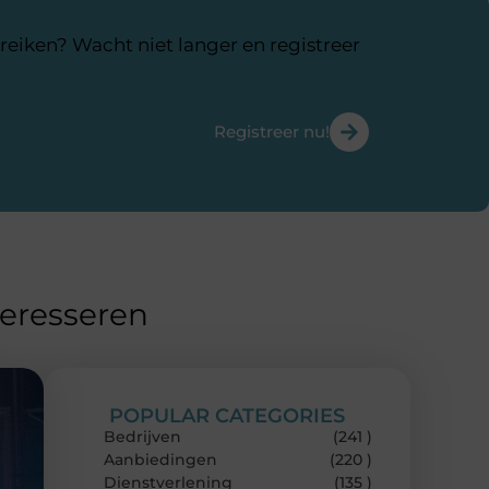
reiken? Wacht niet langer en registreer
Registreer nu!
teresseren
POPULAR CATEGORIES
Bedrijven
(241 )
Aanbiedingen
(220 )
Dienstverlening
(135 )