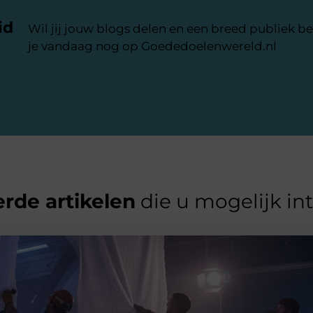
id
Wil jij jouw blogs delen en een breed publiek be
je vandaag nog op Goededoelenwereld.nl
rde artikelen
die u mogelijk in