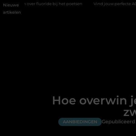
uoride bij het poetsen
Vind jouw perfecte AC Milan merchandi
Nieuwe
artikelen
Hoe overwin j
z
Gepubliceerd
AANBIEDINGEN