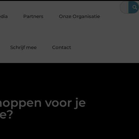
oering
Hoe Google Ads bij makelaars huizenzoekers bereikt op
edia
Partners
Onze Organisatie
Schrijf mee
Contact
hoppen voor je
e?