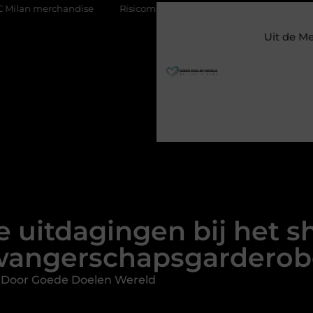
se
Risicomanagement als onderdeel van een gezonde bedrijfsv
Uit de M
e uitdagingen bij het s
wangerschapsgarderob
 Door Goede Doelen Wereld