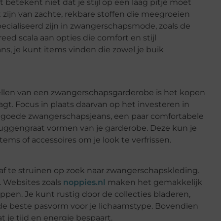
 betekent niet dat je stijl op een laag pitje moet
zijn van zachte, rekbare stoffen die meegroeien
ecialiseerd zijn in zwangerschapsmode, zoals de
d scala aan opties die comfort en stijl
ns, je kunt items vinden die zowel je buik
ellen van een zwangerschapsgarderobe is het kopen
agt. Focus in plaats daarvan op het investeren in
n goede zwangerschapsjeans, een paar comfortabele
ruggengraat vormen van je garderobe. Deze kun je
ms of accessoires om je look te verfrissen.
 af te struinen op zoek naar zwangerschapskleding.
. Websites zoals
noppies.nl
maken het gemakkelijk
ppen. Je kunt rustig door de collecties bladeren,
r de beste pasvorm voor je lichaamstype. Bovendien
t je tijd en energie bespaart.