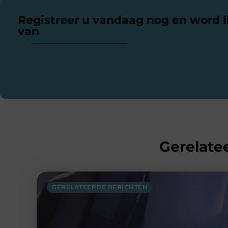
Registreer u vandaag nog en word l
van
ons platform
Gerelatee
GERELATEERDE BERICHTEN