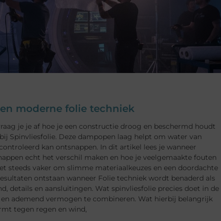
nen moderne folie techniek
vraag je je af hoe je een constructie droog en beschermd houdt
t bij Spinvliesfolie. Deze dampopen laag helpt om water van
ontroleerd kan ontsnappen. In dit artikel lees je wanneer
schappen echt het verschil maken en hoe je veelgemaakte fouten
et steeds vaker om slimme materiaalkeuzes en een doordachte
e resultaten ontstaan wanneer Folie techniek wordt benaderd als
 details en aansluitingen. Wat spinvliesfolie precies doet in de
g en ademend vermogen te combineren. Wat hierbij belangrijk
 vormt tegen regen en wind,