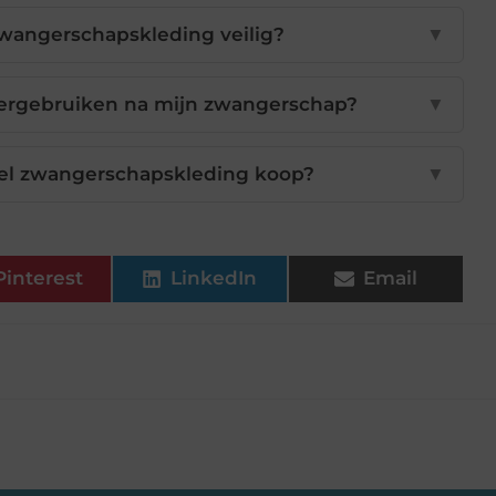
zwangerschapskleding veilig?
▼
ergebruiken na mijn zwangerschap?
▼
eel zwangerschapskleding koop?
▼
Pinterest
LinkedIn
Email