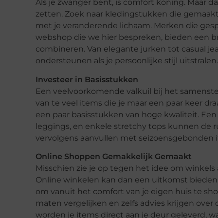
Als je zwanger bent, is comfort koning. Maar dat
zetten. Zoek naar kledingstukken die gemaakt 
met je veranderende lichaam. Merken die gesp
webshop die we hier bespreken, bieden een bree
combineren. Van elegante jurken tot casual jea
ondersteunen als je persoonlijke stijl uitstralen.
Investeer in Basisstukken
Een veelvoorkomende valkuil bij het samenst
van te veel items die je maar een paar keer dra
een paar basisstukken van hoge kwaliteit. Ee
leggings, en enkele stretchy tops kunnen de 
vervolgens aanvullen met seizoensgebonden ite
Online Shoppen Gemakkelijk Gemaakt
Misschien zie je op tegen het idee om winkels
Online winkelen kan dan een uitkomst bieden
om vanuit het comfort van je eigen huis te sho
maten vergelijken en zelfs advies krijgen ove
worden je items direct aan je deur geleverd, wa