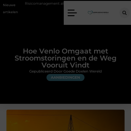
Risicomanagement als onderdeel van een gezonde bedrijfsvoering
Ho
Nieuwe
artikelen
Hoe Venlo Omgaat met
Stroomstoringen en de Weg
Vooruit Vindt
Gepubliceerd Door Goede Doelen Wereld
AANBIEDINGEN