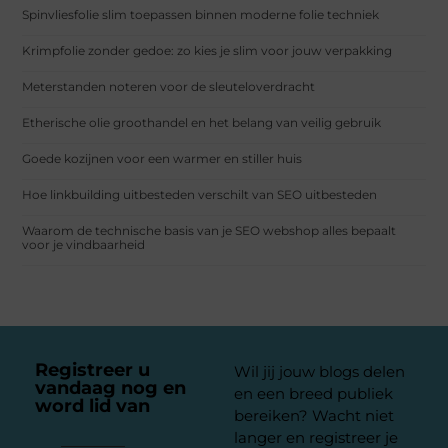
Spinvliesfolie slim toepassen binnen moderne folie techniek
Krimpfolie zonder gedoe: zo kies je slim voor jouw verpakking
Meterstanden noteren voor de sleuteloverdracht
Etherische olie groothandel en het belang van veilig gebruik
Goede kozijnen voor een warmer en stiller huis
Hoe linkbuilding uitbesteden verschilt van SEO uitbesteden
Waarom de technische basis van je SEO webshop alles bepaalt
voor je vindbaarheid
Registreer u
Wil jij jouw blogs delen
vandaag nog en
en een breed publiek
word lid van
ons
bereiken? Wacht niet
platform
langer en registreer je