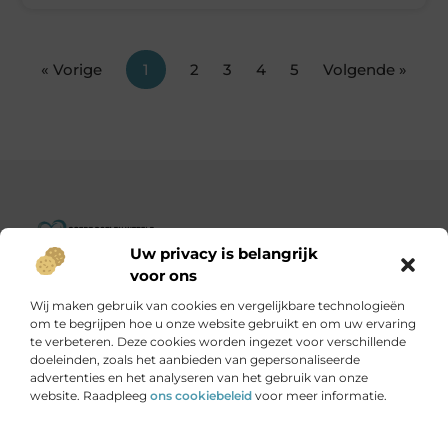
« Vorige
1
2
3
4
5
Volgende »
Uw privacy is belangrijk
Goededoelenwereld.nl – Verhalen die inspireren, impact die
voor ons
telt.
Wij maken gebruik van cookies en vergelijkbare technologieën
Ontdek een diverse verzameling blogs en artikelen over
om te begrijpen hoe u onze website gebruikt en om uw ervaring
initiatieven die de wereld een stukje beter maken.
te verbeteren. Deze cookies worden ingezet voor verschillende
doeleinden, zoals het aanbieden van gepersonaliseerde
advertenties en het analyseren van het gebruik van onze
Onze informatie
website. Raadpleeg
ons cookiebeleid
voor meer informatie.
Is het echt mogelijk om geld te verdienen met je website?