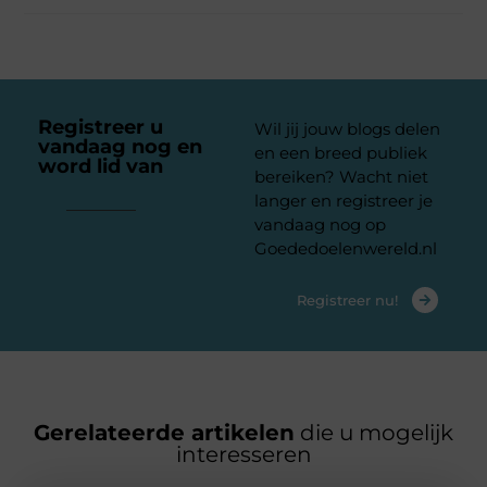
Registreer u
Wil jij jouw blogs delen
vandaag nog en
en een breed publiek
word lid van
ons
bereiken? Wacht niet
platform
langer en registreer je
vandaag nog op
Goededoelenwereld.nl
Registreer nu!
Gerelateerde artikelen
die u mogelijk
interesseren