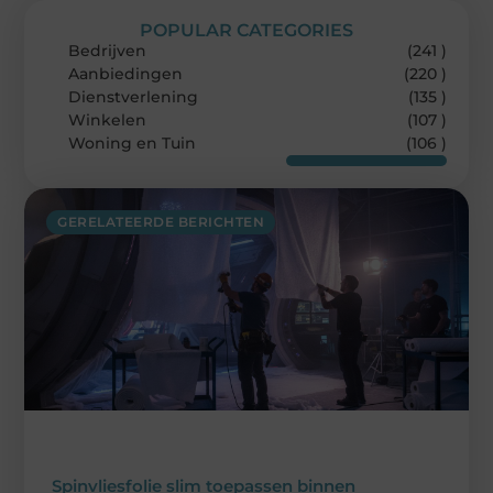
POPULAR CATEGORIES
Bedrijven
(241 )
Aanbiedingen
(220 )
Dienstverlening
(135 )
Winkelen
(107 )
Woning en Tuin
(106 )
GERELATEERDE BERICHTEN
Spinvliesfolie slim toepassen binnen