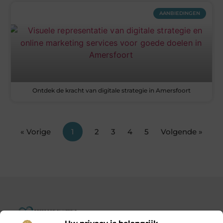
AANBIEDINGEN
Ontdek de kracht van digitale strategie in Amersfoort
« Vorige
1
2
3
4
5
Volgende »