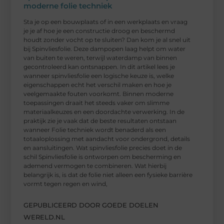
moderne folie techniek
Sta je op een bouwplaats of in een werkplaats en vraag
je je af hoe je een constructie droog en beschermd
houdt zonder vocht op te sluiten? Dan kom je al snel uit
bij Spinvliesfolie. Deze dampopen laag helpt om water
van buiten te weren, terwijl waterdamp van binnen
gecontroleerd kan ontsnappen. In dit artikel lees je
wanneer spinvliesfolie een logische keuze is, welke
eigenschappen echt het verschil maken en hoe je
veelgemaakte fouten voorkomt. Binnen moderne
toepassingen draait het steeds vaker om slimme
materiaalkeuzes en een doordachte verwerking. In de
praktijk zie je vaak dat de beste resultaten ontstaan
wanneer Folie techniek wordt benaderd als een
totaaloplossing met aandacht voor ondergrond, details
en aansluitingen. Wat spinvliesfolie precies doet in de
schil Spinvliesfolie is ontworpen om bescherming en
ademend vermogen te combineren. Wat hierbij
belangrijk is, is dat de folie niet alleen een fysieke barrière
vormt tegen regen en wind,
GEPUBLICEERD DOOR GOEDE DOELEN
WERELD.NL