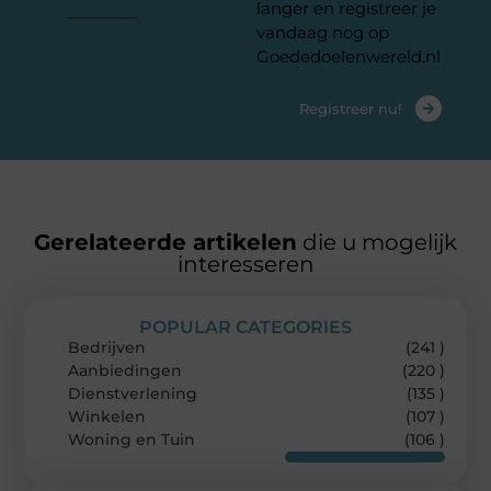
langer en registreer je
vandaag nog op
Goededoelenwereld.nl
Registreer nu!
Gerelateerde artikelen
die u mogelijk
interesseren
POPULAR CATEGORIES
Bedrijven
(241 )
Aanbiedingen
(220 )
Dienstverlening
(135 )
Winkelen
(107 )
Woning en Tuin
(106 )