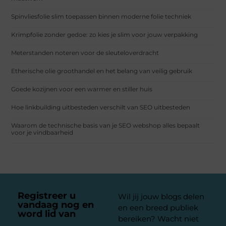
Spinvliesfolie slim toepassen binnen moderne folie techniek
Krimpfolie zonder gedoe: zo kies je slim voor jouw verpakking
Meterstanden noteren voor de sleuteloverdracht
Etherische olie groothandel en het belang van veilig gebruik
Goede kozijnen voor een warmer en stiller huis
Hoe linkbuilding uitbesteden verschilt van SEO uitbesteden
Waarom de technische basis van je SEO webshop alles bepaalt
voor je vindbaarheid
Registreer u
Wil jij jouw blogs delen
vandaag nog en
en een breed publiek
word lid van
ons
bereiken? Wacht niet
platform