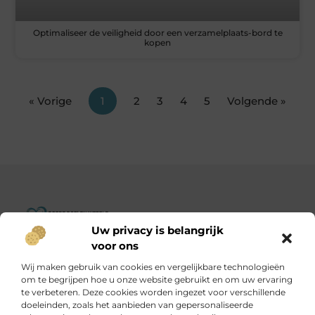
Optimaliseer de veiligheid door een verzamelplaats-bord te
kopen
« Vorige
1
2
3
4
5
Volgende »
Uw privacy is belangrijk
Goededoelenwereld.nl – Verhalen die inspireren, impact die
voor ons
telt.
Wij maken gebruik van cookies en vergelijkbare technologieën
Ontdek een diverse verzameling blogs en artikelen over
om te begrijpen hoe u onze website gebruikt en om uw ervaring
initiatieven die de wereld een stukje beter maken.
te verbeteren. Deze cookies worden ingezet voor verschillende
doeleinden, zoals het aanbieden van gepersonaliseerde