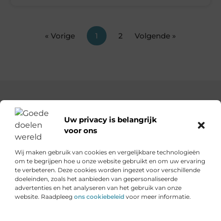
« Vorige
1
2
Volgende »
Uw privacy is belangrijk
voor ons
Goededoelenwereld.nl – Verhalen die inspireren, impact die
telt.
Wij maken gebruik van cookies en vergelijkbare technologieën
Ontdek een diverse verzameling blogs en artikelen over
om te begrijpen hoe u onze website gebruikt en om uw ervaring
initiatieven die de wereld een stukje beter maken.
te verbeteren. Deze cookies worden ingezet voor verschillende
doeleinden, zoals het aanbieden van gepersonaliseerde
advertenties en het analyseren van het gebruik van onze
Onze informatie
website. Raadpleeg
ons cookiebeleid
voor meer informatie.
Is het echt mogelijk om geld te verdienen met je website?