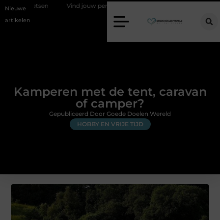
oetsen
Vind jouw perfecte AC Milan merchandise
Risicomanagem
Nieuwe
artikelen
Kamperen met de tent, caravan
of camper?
Gepubliceerd Door Goede Doelen Wereld
HOBBY EN VRIJE TIJD