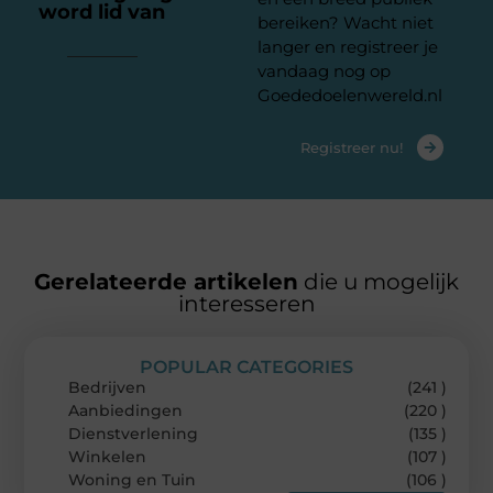
word lid van
ons
bereiken? Wacht niet
platform
langer en registreer je
vandaag nog op
Goededoelenwereld.nl
Registreer nu!
Gerelateerde artikelen
die u mogelijk
interesseren
POPULAR CATEGORIES
Bedrijven
(241 )
Aanbiedingen
(220 )
Dienstverlening
(135 )
Winkelen
(107 )
Woning en Tuin
(106 )