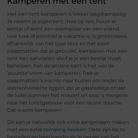
Kamperen met een tent
Met een tent kamperen is lekker laagdrempelig.
Je neemt je eigen tent mee op reis, huurt er
eentje of leent een exemplaar van een vriend.
Hoe luxe of primitief je vakantie is, is grotendeels
afhankelijk van het type tent en het soort
slaapmatten dat je gebruikt. Kamperen met een
tent kan aanvoelen alsof je je een beetje moet
behelpen. Aan de andere kant is het wel de
‘puurste’ vorm van kamperen. Trek je
slaapmatten ’s nachts naar buiten om onder de
sterrenhemel te liggen, zet je gasstelletje onder
de luifel wanneer het miezert en loop ’s morgens
naar het toiletgebouw voor een lauwe douche.
Dat is echt kamperen!
Dit kan je natuurlijk ook extra aangenaam maken
met een extra
camping keuken
. Deze zijn los te
bestellen en heel handig als je geniet van het