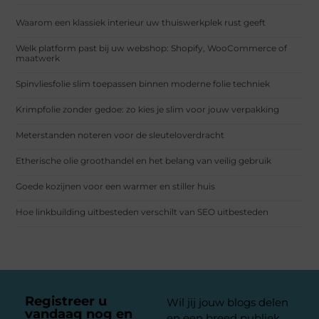
Waarom een klassiek interieur uw thuiswerkplek rust geeft
Welk platform past bij uw webshop: Shopify, WooCommerce of
maatwerk
Spinvliesfolie slim toepassen binnen moderne folie techniek
Krimpfolie zonder gedoe: zo kies je slim voor jouw verpakking
Meterstanden noteren voor de sleuteloverdracht
Etherische olie groothandel en het belang van veilig gebruik
Goede kozijnen voor een warmer en stiller huis
Hoe linkbuilding uitbesteden verschilt van SEO uitbesteden
Registreer u
Wil jij jouw blogs delen
vandaag nog en
en een breed publiek