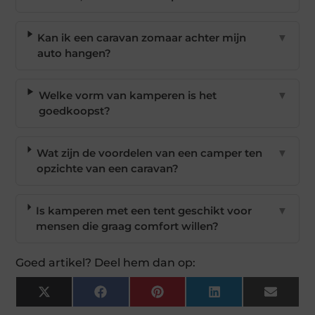
Kan ik een caravan zomaar achter mijn
▼
auto hangen?
Welke vorm van kamperen is het
▼
goedkoopst?
Wat zijn de voordelen van een camper ten
▼
opzichte van een caravan?
Is kamperen met een tent geschikt voor
▼
mensen die graag comfort willen?
Goed artikel? Deel hem dan op:
X
Facebook
Pinterest
LinkedIn
Email
(Twitter)