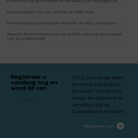
Etherische olie groothandel en het belang van veilig gebruik
Goede kozijnen voor een warmer en stiller huis
Hoe linkbuilding uitbesteden verschilt van SEO uitbesteden
Waarom de technische basis van je SEO webshop alles bepaalt
voor je vindbaarheid
Registreer u
Wil jij jouw blogs delen
vandaag nog en
en een breed publiek
word lid van
ons
bereiken? Wacht niet
platform
langer en registreer je
vandaag nog op
Goededoelenwereld.nl
Registreer nu!