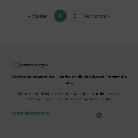
« Vorige
1
2
Volgende »
Goededoelenwereld.nl – Verhalen die inspireren, impact die
telt.
Ontdek een diverse verzameling blogs en artikelen over
initiatieven die de wereld een stukje beter maken.
Onze informatie
Is het echt mogelijk om geld te verdienen met je website?