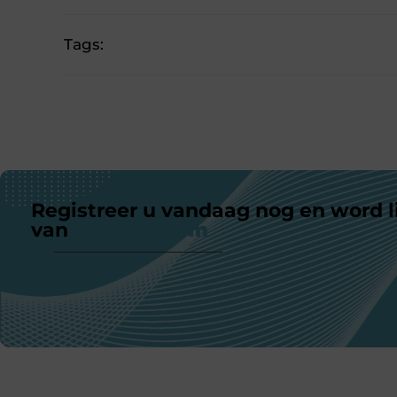
Tags:
Registreer u vandaag nog en word l
van
ons platform