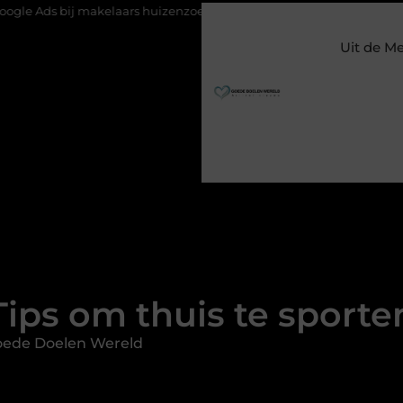
laars huizenzoekers bereikt op het juiste moment
Waarom een k
Uit de M
Tips om thuis te sporte
oede Doelen Wereld