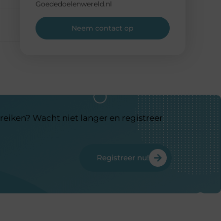
Goededoelenwereld.nl
Neem contact op
reiken? Wacht niet langer en registreer
Registreer nu!