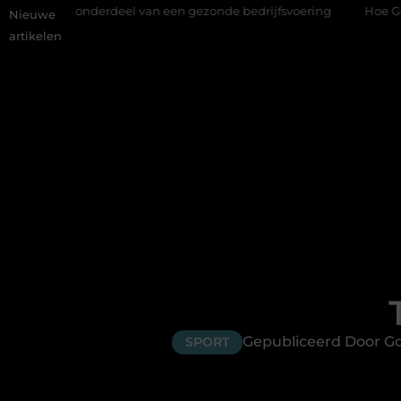
deel van een gezonde bedrijfsvoering
Hoe Google Ads bij make
Nieuwe
artikelen
Gepubliceerd Door G
SPORT