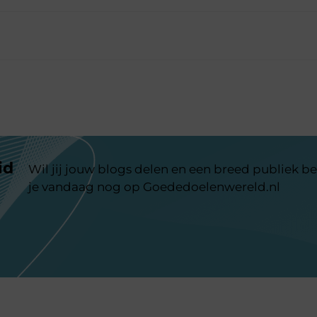
id
Wil jij jouw blogs delen en een breed publiek be
je vandaag nog op Goededoelenwereld.nl