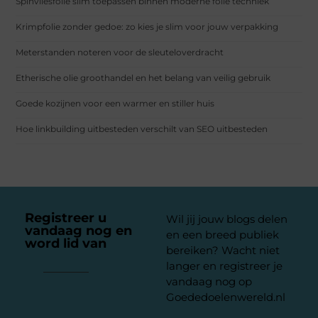
Spinvliesfolie slim toepassen binnen moderne folie techniek
Krimpfolie zonder gedoe: zo kies je slim voor jouw verpakking
Meterstanden noteren voor de sleuteloverdracht
Etherische olie groothandel en het belang van veilig gebruik
Goede kozijnen voor een warmer en stiller huis
Hoe linkbuilding uitbesteden verschilt van SEO uitbesteden
Registreer u
Wil jij jouw blogs delen
vandaag nog en
en een breed publiek
word lid van
ons
bereiken? Wacht niet
platform
langer en registreer je
vandaag nog op
Goededoelenwereld.nl