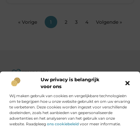
« Vorige
1
2
3
4
Volgende »
Uw privacy is belangrijk
Goededoelenwereld.nl – Verhalen die inspireren, impact die
voor ons
telt.
Wij maken gebruik van cookies en vergelijkbare technologieën
Ontdek een diverse verzameling blogs en artikelen over
om te begrijpen hoe u onze website gebruikt en om uw ervaring
initiatieven die de wereld een stukje beter maken.
te verbeteren. Deze cookies worden ingezet voor verschillende
doeleinden, zoals het aanbieden van gepersonaliseerde
advertenties en het analyseren van het gebruik van onze
Onze informatie
website. Raadpleeg
ons cookiebeleid
voor meer informatie.
Is het echt mogelijk om geld te verdienen met je website?