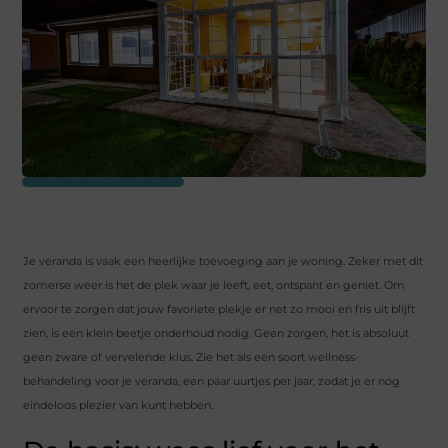
Je veranda is vaak een heerlijke toevoeging aan je woning. Zeker met dit
zomerse weer is het de plek waar je leeft, eet, ontspant en geniet. Om
ervoor te zorgen dat jouw favoriete plekje er net zo mooi en fris uit blijft
zien, is een klein beetje onderhoud nodig. Geen zorgen, het is absoluut
geen zware of vervelende klus. Zie het als een soort wellness-
behandeling voor je veranda, een paar uurtjes per jaar, zodat je er nog
eindeloos plezier van kunt hebben.