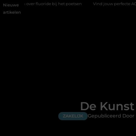
over fluoride bij het poetsen
Vind jouw perfecte AC Milan me
Nieuwe
artikelen
De Kunst
Gepubliceerd Door
ZAKELIJK