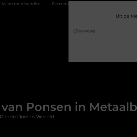
rchandise
Risicomanagement als onderdeel van een gezonde be
Uit de M
 van Ponsen in Metaal
 Goede Doelen Wereld