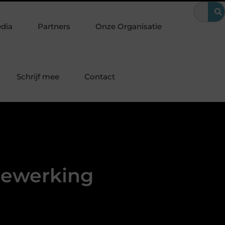
drijfsvoering
Hoe Google Ads bij makelaars huizenzoekers bere
edia
Partners
Onze Organisatie
Schrijf mee
Contact
bewerking