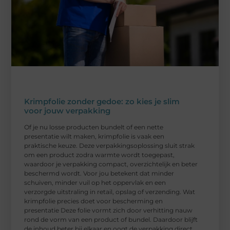
Krimpfolie zonder gedoe: zo kies je slim
voor jouw verpakking
Of je nu losse producten bundelt of een nette
presentatie wilt maken, krimpfolie is vaak een
praktische keuze. Deze verpakkingsoplossing sluit strak
om een product zodra warmte wordt toegepast,
waardoor je verpakking compact, overzichtelijk en beter
beschermd wordt. Voor jou betekent dat minder
schuiven, minder vuil op het oppervlak en een
verzorgde uitstraling in retail, opslag of verzending. Wat
krimpfolie precies doet voor bescherming en
presentatie Deze folie vormt zich door verhitting nauw
rond de vorm van een product of bundel. Daardoor blijft
de inhoud beter bij elkaar en oogt de verpakking direct