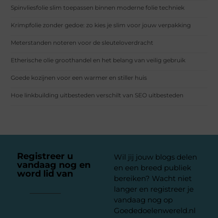
Spinvliesfolie slim toepassen binnen moderne folie techniek
Krimpfolie zonder gedoe: zo kies je slim voor jouw verpakking
Meterstanden noteren voor de sleuteloverdracht
Etherische olie groothandel en het belang van veilig gebruik
Goede kozijnen voor een warmer en stiller huis
Hoe linkbuilding uitbesteden verschilt van SEO uitbesteden
Registreer u
Wil jij jouw blogs delen
vandaag nog en
en een breed publiek
word lid van
ons
bereiken? Wacht niet
platform
langer en registreer je
vandaag nog op
Goededoelenwereld.nl