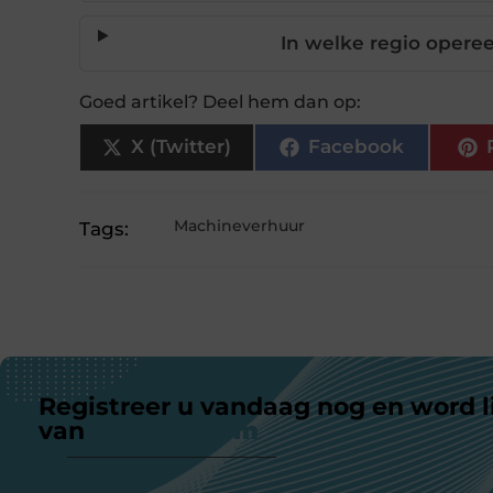
In welke regio opere
Goed artikel? Deel hem dan op:
X (Twitter)
Facebook
Machineverhuur
Tags:
Registreer u vandaag nog en word l
van
ons platform