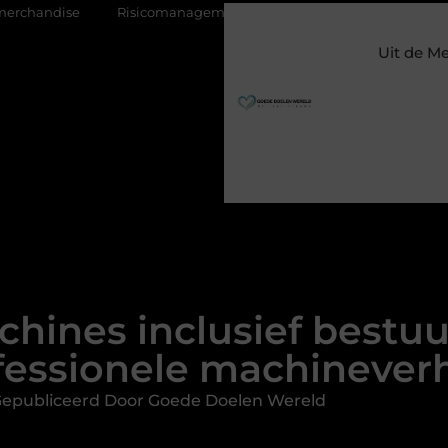
sicomanagement als onderdeel van een gezonde bedrijfsvoering
Uit de M
ines inclusief bestuu
fessionele machinever
epubliceerd Door Goede Doelen Wereld