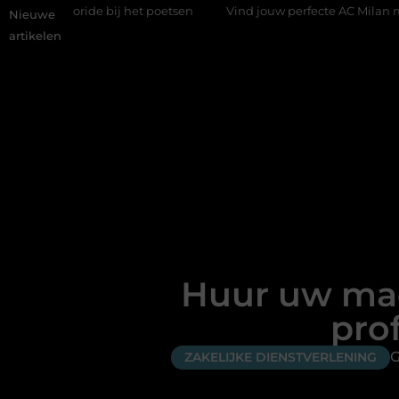
j het poetsen
Vind jouw perfecte AC Milan merchandise
Ri
Nieuwe
artikelen
Huur uw mach
pro
G
ZAKELIJKE DIENSTVERLENING