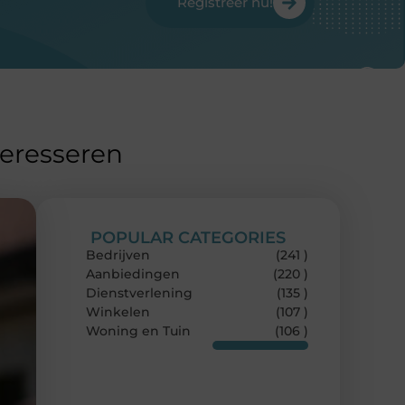
Registreer nu!
teresseren
POPULAR CATEGORIES
Bedrijven
(241 )
Aanbiedingen
(220 )
Dienstverlening
(135 )
Winkelen
(107 )
Woning en Tuin
(106 )