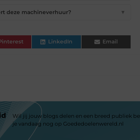
ert deze machineverhuur?
▼
Pinterest
LinkedIn
Email
id
Wil jij jouw blogs delen en een breed publiek be
je vandaag nog op Goededoelenwereld.nl