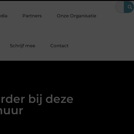
Hoe Google Ads bij makelaars huizenzoekers bereikt op het juis
edia
Partners
Onze Organisatie
Schrijf mee
Contact
rder bij deze
huur