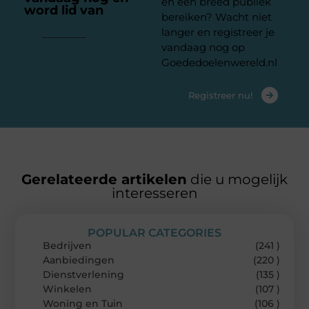
en een breed publiek
word lid van
ons
bereiken? Wacht niet
platform
langer en registreer je
vandaag nog op
Goededoelenwereld.nl
Registreer nu!
Gerelateerde artikelen
die u mogelijk
interesseren
POPULAR CATEGORIES
Bedrijven
(241 )
Aanbiedingen
(220 )
Dienstverlening
(135 )
Winkelen
(107 )
Woning en Tuin
(106 )