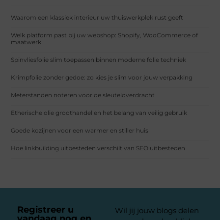
Waarom een klassiek interieur uw thuiswerkplek rust geeft
Welk platform past bij uw webshop: Shopify, WooCommerce of
maatwerk
Spinvliesfolie slim toepassen binnen moderne folie techniek
Krimpfolie zonder gedoe: zo kies je slim voor jouw verpakking
Meterstanden noteren voor de sleuteloverdracht
Etherische olie groothandel en het belang van veilig gebruik
Goede kozijnen voor een warmer en stiller huis
Hoe linkbuilding uitbesteden verschilt van SEO uitbesteden
Registreer u
Wil jij jouw blogs delen
vandaag nog en