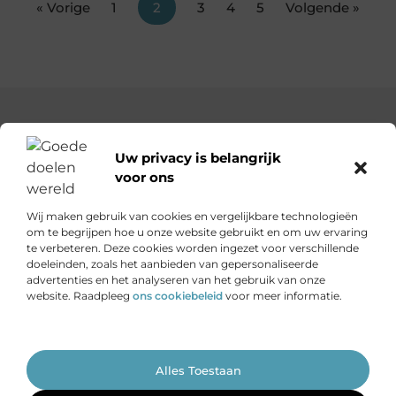
« Vorige
1
2
3
4
5
Volgende »
Uw privacy is belangrijk
voor ons
Goededoelenwereld.nl – Verhalen die inspireren, impact die
telt.
Wij maken gebruik van cookies en vergelijkbare technologieën
Ontdek een diverse verzameling blogs en artikelen over
om te begrijpen hoe u onze website gebruikt en om uw ervaring
initiatieven die de wereld een stukje beter maken.
te verbeteren. Deze cookies worden ingezet voor verschillende
doeleinden, zoals het aanbieden van gepersonaliseerde
advertenties en het analyseren van het gebruik van onze
Onze informatie
website. Raadpleeg
ons cookiebeleid
voor meer informatie.
Is het echt mogelijk om geld te verdienen met je website?
Ga Naar Bo
Alles Toestaan
Website index
Cookiebeleid (EU)