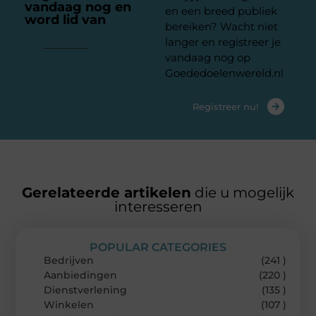
vandaag nog en
en een breed publiek
word lid van
ons
bereiken? Wacht niet
platform
langer en registreer je
vandaag nog op
Goededoelenwereld.nl
Registreer nu!
Gerelateerde artikelen
die u mogelijk
interesseren
POPULAR CATEGORIES
Bedrijven
(241 )
Aanbiedingen
(220 )
Dienstverlening
(135 )
Winkelen
(107 )