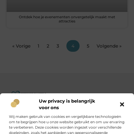
Ontdek hoe je evenementen onvergetelijk maakt met
attracties
« Vorige
1
2
3
4
5
Volgende »
Uw privacy is belangrijk
Goededoelenwereld.nl – Verhalen die inspireren, impact die
voor ons
telt.
Wij maken gebruik van cookies en vergelijkbare technologieën
Ontdek een diverse verzameling blogs en artikelen over
om te begrijpen hoe u onze website gebruikt en om uw ervaring
initiatieven die de wereld een stukje beter maken.
te verbeteren. Deze cookies worden ingezet voor verschillende
doeleinden, zoals het aanbieden van gepersonaliseerde