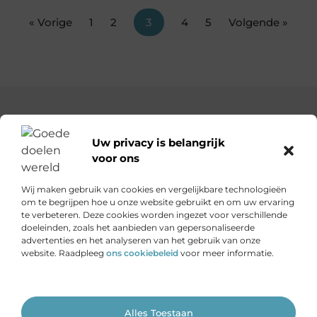
« Vorige
1
2
3
4
5
Volgende »
Uw privacy is belangrijk
voor ons
Goededoelenwereld.nl – Verhalen die inspireren, impact die
telt.
Wij maken gebruik van cookies en vergelijkbare technologieën
Ontdek een diverse verzameling blogs en artikelen over
om te begrijpen hoe u onze website gebruikt en om uw ervaring
initiatieven die de wereld een stukje beter maken.
te verbeteren. Deze cookies worden ingezet voor verschillende
doeleinden, zoals het aanbieden van gepersonaliseerde
advertenties en het analyseren van het gebruik van onze
Onze informatie
website. Raadpleeg
ons cookiebeleid
voor meer informatie.
Is het echt mogelijk om geld te verdienen met je website?
Ga Naar Bo
Alles Toestaan