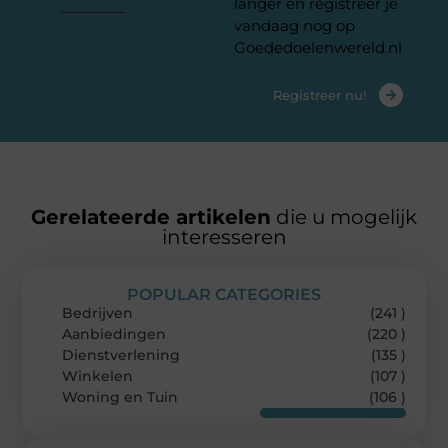
langer en registreer je
vandaag nog op
Goededoelenwereld.nl
Registreer nu!
Gerelateerde artikelen
die u mogelijk
interesseren
POPULAR CATEGORIES
Bedrijven
(241 )
Aanbiedingen
(220 )
Dienstverlening
(135 )
Winkelen
(107 )
Woning en Tuin
(106 )