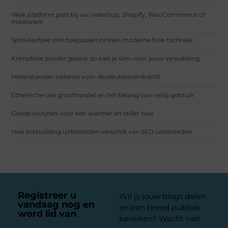
Welk platform past bij uw webshop: Shopify, WooCommerce of
maatwerk
Spinvliesfolie slim toepassen binnen moderne folie techniek
Krimpfolie zonder gedoe: zo kies je slim voor jouw verpakking
Meterstanden noteren voor de sleuteloverdracht
Etherische olie groothandel en het belang van veilig gebruik
Goede kozijnen voor een warmer en stiller huis
Hoe linkbuilding uitbesteden verschilt van SEO uitbesteden
Registreer u
Wil jij jouw blogs delen
vandaag nog en
en een breed publiek
word lid van
ons
bereiken? Wacht niet
platform