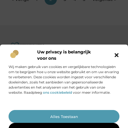
Uw privacy is belangrijk
Goededoelenwereld.nl – Verhalen die inspireren, impact die
voor ons
telt.
Wij maken gebruik van cookies en vergelijkbare technologieën
Ontdek een diverse verzameling blogs en artikelen over
om te begrijpen hoe u onze website gebruikt en om uw ervaring
initiatieven die de wereld een stukje beter maken.
te verbeteren. Deze cookies worden ingezet voor verschillende
doeleinden, zoals het aanbieden van gepersonaliseerde
advertenties en het analyseren van het gebruik van onze
Onze informatie
website. Raadpleeg
ons cookiebeleid
voor meer informatie.
Is het echt mogelijk om geld te verdienen met je website?
Ga Naar Bo
Alles Toestaan
Website index
Cookiebeleid (EU)
@2025 www.goededoelenwereld.nl. All Right Reserved.