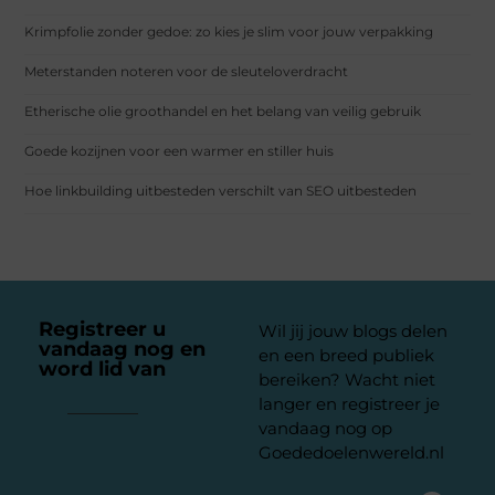
Krimpfolie zonder gedoe: zo kies je slim voor jouw verpakking
Meterstanden noteren voor de sleuteloverdracht
Etherische olie groothandel en het belang van veilig gebruik
Goede kozijnen voor een warmer en stiller huis
Hoe linkbuilding uitbesteden verschilt van SEO uitbesteden
Registreer u
Wil jij jouw blogs delen
vandaag nog en
en een breed publiek
word lid van
ons
bereiken? Wacht niet
platform
langer en registreer je
vandaag nog op
Goededoelenwereld.nl