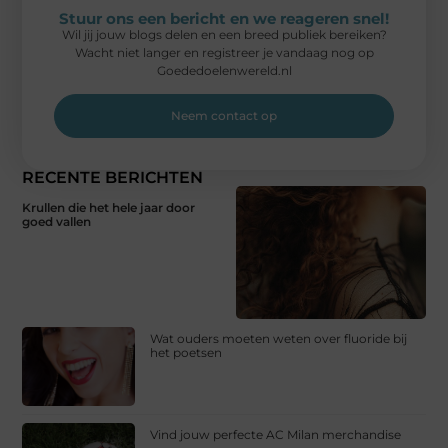
Stuur ons een bericht en we reageren snel!
Wil jij jouw blogs delen en een breed publiek bereiken?
Wacht niet langer en registreer je vandaag nog op
Goededoelenwereld.nl
Neem contact op
RECENTE BERICHTEN
Krullen die het hele jaar door
goed vallen
Wat ouders moeten weten over fluoride bij
het poetsen
Vind jouw perfecte AC Milan merchandise