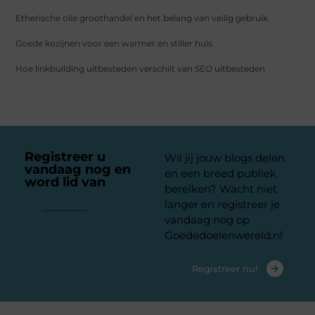
Etherische olie groothandel en het belang van veilig gebruik
Goede kozijnen voor een warmer en stiller huis
Hoe linkbuilding uitbesteden verschilt van SEO uitbesteden
Registreer u
Wil jij jouw blogs delen
vandaag nog en
en een breed publiek
word lid van
ons
bereiken? Wacht niet
platform
langer en registreer je
vandaag nog op
Goededoelenwereld.nl
Registreer nu!