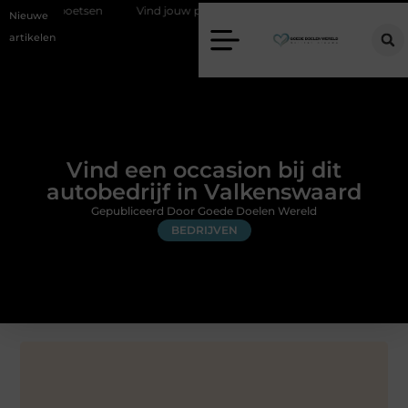
et poetsen
Vind jouw perfecte AC Milan merchandise
Risicomana
Nieuwe
artikelen
Vind een occasion bij dit
autobedrijf in Valkenswaard
Gepubliceerd Door Goede Doelen Wereld
BEDRIJVEN