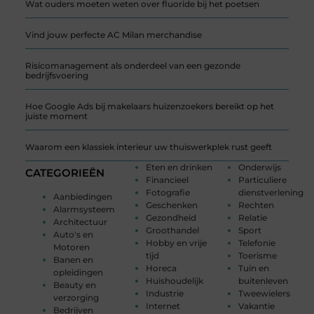
Wat ouders moeten weten over fluoride bij het poetsen
Vind jouw perfecte AC Milan merchandise
Risicomanagement als onderdeel van een gezonde
bedrijfsvoering
Hoe Google Ads bij makelaars huizenzoekers bereikt op het
juiste moment
Waarom een klassiek interieur uw thuiswerkplek rust geeft
Eten en drinken
Onderwijs
CATEGORIEËN
Financieel
Particuliere
Fotografie
dienstverlening
Aanbiedingen
Geschenken
Rechten
Alarmsysteem
Gezondheid
Relatie
Architectuur
Groothandel
Sport
Auto's en
Hobby en vrije
Telefonie
Motoren
tijd
Toerisme
Banen en
Horeca
Tuin en
opleidingen
Huishoudelijk
buitenleven
Beauty en
Industrie
Tweewielers
verzorging
Internet
Vakantie
Bedrijven