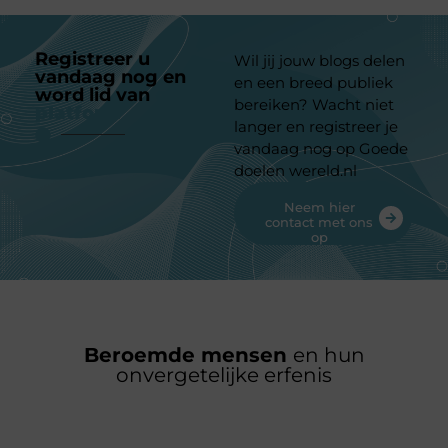
Registreer u
Wil jij jouw blogs delen
vandaag nog en
en een breed publiek
word lid van
ons
bereiken? Wacht niet
platform
langer en registreer je
vandaag nog op Goede
doelen wereld.nl
Neem hier
contact met ons
op
Beroemde mensen
en hun
onvergetelijke erfenis