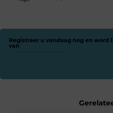
Registreer u vandaag nog en word l
van
ons platform
Gerelatee