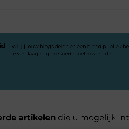
id
Wil jij jouw blogs delen en een breed publiek be
je vandaag nog op Goededoelenwereld.nl
rde artikelen
die u mogelijk in