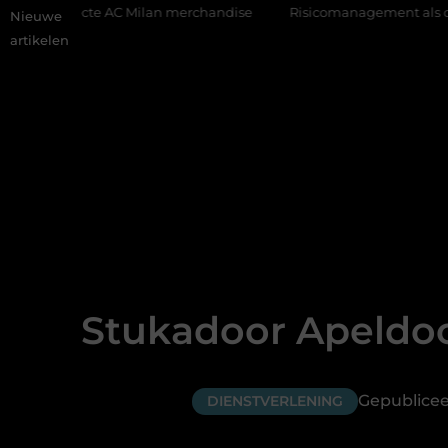
cte AC Milan merchandise
Risicomanagement als onderdeel van
Nieuwe
artikelen
Stukadoor Apeldoo
Gepublice
DIENSTVERLENING