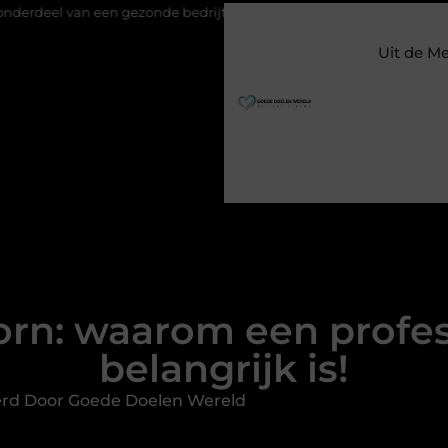
 een gezonde bedrijfsvoering
Hoe Google Ads bij makelaars hu
Uit de M
rn: waarom een profes
belangrijk is!
erd Door Goede Doelen Wereld