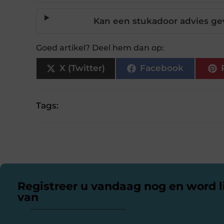
Kan een stukadoor advies ge
Goed artikel? Deel hem dan op:
X (Twitter)
Facebook
Tags:
Registreer u vandaag nog en word l
van
ons platform