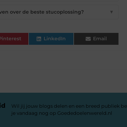
ven over de beste stucoplossing?
▼
Pinterest
LinkedIn
Email
id
Wil jij jouw blogs delen en een breed publiek be
je vandaag nog op Goededoelenwereld.nl