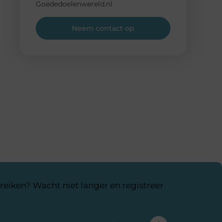
Goededoelenwereld.nl
Neem contact op
reiken? Wacht niet langer en registreer