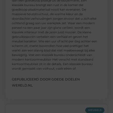
dan een goedkoop plaatje uit de bouwmarkt. Een
klassiek bureau brengt een rust in de kamer die
goedkoop plaatmateriaal nooit kan evenaren. De
massieve houtstructuur, de warme kleur en de
doordachte verhoudingen zorgen ervoor dat u zich elke
ochtend graag aan uw werkplek zet. Waar een modern
paneel na een paar jaar zijn glans verliest, wordt een
klassiek interieur met de jaren juist mooier. De kleine
gebruikssporen vertellen een verhaal en geven het
meubel karakter. Wie een uur of acht per dag achter een
scherm zit, merkt bovendien hoe veel prettiger het
werkt aan een stevig blad dat niet meebeweegt bij elke
beweging. Wat een klassiek bureau onderscheidt van
modern kantoormeubilair Het verschil met standaard
kantoormeubilair zit in de details. Een klassiek bureau
wordt gemaakt van volhout, vaak eiken of
GEPUBLICEERD DOOR GOEDE DOELEN
WERELD.NL
MEUBELS