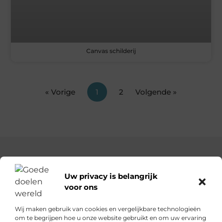
Canvas schilderij
« Vorige
1
2
Volgende »
Uw privacy is belangrijk
voor ons
Goededoelenwereld.nl – Verhalen die inspireren, impact die
telt.
Wij maken gebruik van cookies en vergelijkbare technologieën
Ontdek een diverse verzameling blogs en artikelen over
om te begrijpen hoe u onze website gebruikt en om uw ervaring