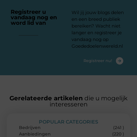
Registreer u
Wil jij jouw blogs delen
vandaag nog en
en een breed publiek
word lid van
ons
bereiken? Wacht niet
platform
langer en registreer je
vandaag nog op
Goededoelenwereld.nl
Registreer nu!
Gerelateerde artikelen
die u mogelijk
interesseren
POPULAR CATEGORIES
Bedrijven
(241 )
Aanbiedingen
(220 )