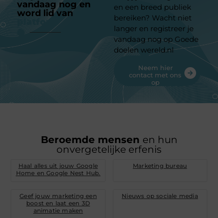
vandaag nog en
en een breed publiek
word lid van
ons
bereiken? Wacht niet
platform
langer en registreer je
vandaag nog op Goede
doelen wereld.nl
Neem hier
contact met ons
op
Beroemde mensen
en hun
onvergetelijke erfenis
Haal alles uit jouw Google
Marketing bureau
Home en Google Nest Hub.
Geef jouw marketing een
Nieuws op sociale media
boost en laat een 3D
animatie maken