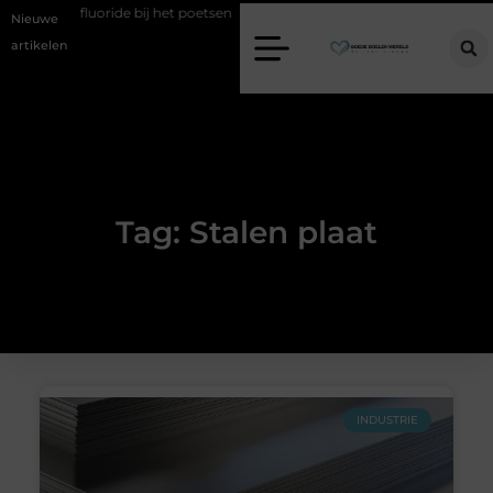
n over fluoride bij het poetsen
Vind jouw perfecte AC Milan mercha
Nieuwe
artikelen
Tag: Stalen plaat
INDUSTRIE