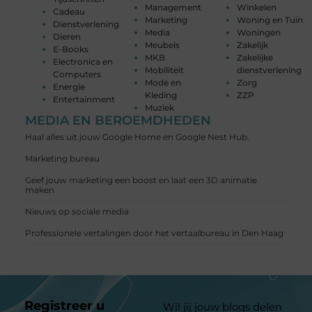
Management
Winkelen
Cadeau
Marketing
Woning en Tuin
Dienstverlening
Media
Woningen
Dieren
Meubels
Zakelijk
E-Books
MKB
Zakelijke
Electronica en
Mobiliteit
dienstverlening
Computers
Mode en
Zorg
Energie
Kleding
ZZP
Entertainment
Muziek
MEDIA EN BEROEMDHEDEN
Haal alles uit jouw Google Home en Google Nest Hub.
Marketing bureau
Geef jouw marketing een boost en laat een 3D animatie
maken
Nieuws op sociale media
Professionele vertalingen door het vertaalbureau in Den Haag
Registreer u
Wil jij jouw blogs delen