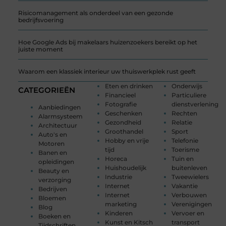
Risicomanagement als onderdeel van een gezonde
bedrijfsvoering
Hoe Google Ads bij makelaars huizenzoekers bereikt op het
juiste moment
Waarom een klassiek interieur uw thuiswerkplek rust geeft
Eten en drinken
Onderwijs
CATEGORIEËN
Financieel
Particuliere
Fotografie
dienstverlening
Aanbiedingen
Geschenken
Rechten
Alarmsysteem
Gezondheid
Relatie
Architectuur
Groothandel
Sport
Auto's en
Hobby en vrije
Telefonie
Motoren
tijd
Toerisme
Banen en
Horeca
Tuin en
opleidingen
Huishoudelijk
buitenleven
Beauty en
Industrie
Tweewielers
verzorging
Internet
Vakantie
Bedrijven
Internet
Verbouwen
Bloemen
marketing
Verenigingen
Blog
Kinderen
Vervoer en
Boeken en
Kunst en Kitsch
transport
Tijdschriften