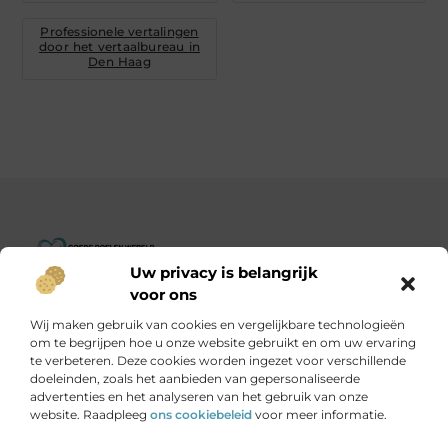
Professionele vertalingen
door het vertaalbureau in
Den Haag
Uw privacy is belangrijk
Goededoelenwereld.nl – Verhalen die inspireren, impact die
voor ons
telt.
Wij maken gebruik van cookies en vergelijkbare technologieën
Ontdek een diverse verzameling blogs en artikelen over
om te begrijpen hoe u onze website gebruikt en om uw ervaring
initiatieven die de wereld een stukje beter maken.
te verbeteren. Deze cookies worden ingezet voor verschillende
doeleinden, zoals het aanbieden van gepersonaliseerde
advertenties en het analyseren van het gebruik van onze
Onze informatie
website. Raadpleeg
ons cookiebeleid
voor meer informatie.
Is het echt mogelijk om geld te verdienen met je website?