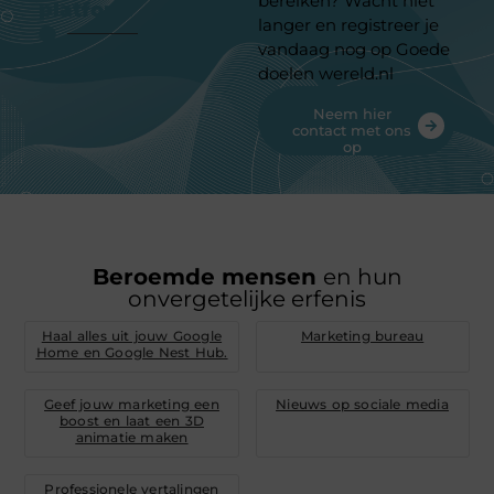
bereiken? Wacht niet
platform
langer en registreer je
vandaag nog op Goede
doelen wereld.nl
Neem hier
contact met ons
op
Beroemde mensen
en hun
onvergetelijke erfenis
Haal alles uit jouw Google
Marketing bureau
Home en Google Nest Hub.
Geef jouw marketing een
Nieuws op sociale media
boost en laat een 3D
animatie maken
Professionele vertalingen