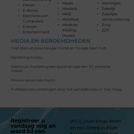
Media
Woningen
Dieren
Meubels
Zakelijk
E-Books
MKB
Zakelijke
Electronica en
Mobiliteit
dienstverlening
Computers
Mode en
Zorg
Energie
Kleding
ZZP
Entertainment
Muziek
MEDIA EN BEROEMDHEDEN
Haal alles uit jouw Google Home en Google Nest Hub.
Marketing bureau
Geef jouw marketing een boost en laat een 3D animatie
maken
Nieuws op sociale media
Professionele vertalingen door het vertaalbureau in Den Haag
Registreer u
Wil jij jouw blogs delen
vandaag nog en
en een breed publiek
word lid van
ons