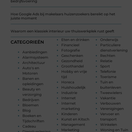
bedrijfsvoering
Hoe Google Ads bij makelaars huizenzoekers bereikt op het
juiste moment
Waarom een klassiek interieur uw thuiswerkplek rust geeft
Eten en drinken
Onderwijs
CATEGORIEËN
Financieel
Particuliere
Fotografie
dienstverlening
Aanbiedingen
Geschenken
Rechten
Alarmsysteem
Gezondheid
Relatie
Architectuur
Groothandel
Sport
Auto's en
Hobby en vrije
Telefonie
Motoren
tijd
Toerisme
Banen en
Horeca
Tuin en
opleidingen
Huishoudelijk
buitenleven
Beauty en
Industrie
Tweewielers
verzorging
Internet
Vakantie
Bedrijven
Internet
Verbouwen
Bloemen
marketing
Verenigingen
Blog
Kinderen
Vervoer en
Boeken en
Kunst en Kitsch
transport
Tijdschriften
Management
Winkelen
Cadeau
Marketing
Woning en Tuin
Dienstverlening