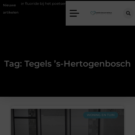
ten over fluoride bij het poetsen
Vind jouw perfecte AC Milan merc
Nieuwe
artikelen
Tag: Tegels ’s-Hertogenbosch
WONING EN TUIN