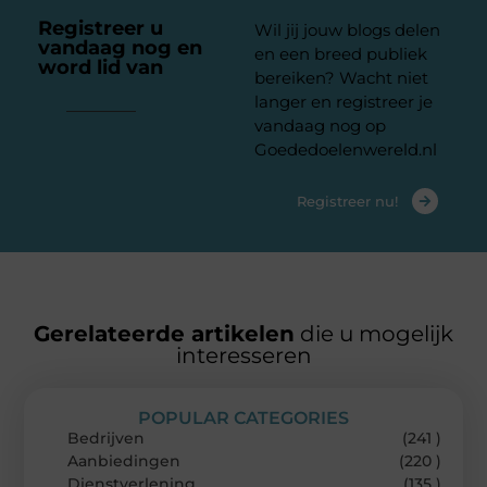
Registreer u
Wil jij jouw blogs delen
vandaag nog en
en een breed publiek
word lid van
ons
bereiken? Wacht niet
platform
langer en registreer je
vandaag nog op
Goededoelenwereld.nl
Registreer nu!
Gerelateerde artikelen
die u mogelijk
interesseren
POPULAR CATEGORIES
Bedrijven
(241 )
Aanbiedingen
(220 )
Dienstverlening
(135 )