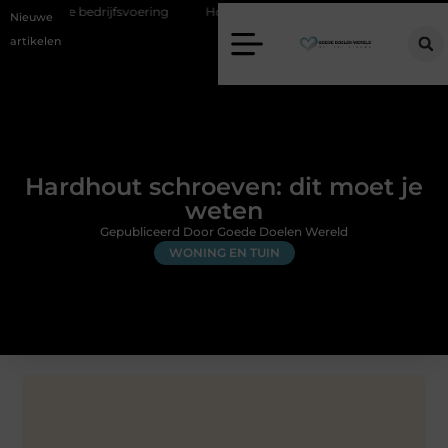
e bedrijfsvoering
Hoe Google Ads bij makelaars huizenzoekers berei
Nieuwe
artikelen
Hardhout schroeven: dit moet je
weten
Gepubliceerd Door Goede Doelen Wereld
WONING EN TUIN