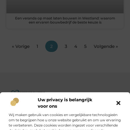
Een veranda op maat laten bouwen in Westland: waarom
een ervaren bouwbedrijf de beste keuze is
« Vorige
1
2
3
4
5
Volgende »
Uw privacy is belangrijk
Goededoelenwereld.nl – Verhalen die inspireren, impact die
voor ons
telt.
Wij maken gebruik van cookies en vergelijkbare technologieën
Ontdek een diverse verzameling blogs en artikelen over
om te begrijpen hoe u onze website gebruikt en om uw ervaring
initiatieven die de wereld een stukje beter maken.
te verbeteren. Deze cookies worden ingezet voor verschillende