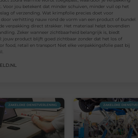
oduct zodra warmte wordt toegepast, waardoor je verpakking
. Voor jou betekent dat minder schuiven, minder vuil op het
opslag of verzending. Wat krimpfolie precies doet voor
 door verhitting nauw rond de vorm van een product of bundel.
 de verpakking direct strakker. Het materiaal helpt bovendien
andling. Zeker wanneer zichtbaarheid belangrijk is, biedt
 jouw product blijft goed zichtbaar zonder dat het los of
r food, retail en transport Niet elke verpakkingsfolie past bij
l.
ELD.NL
ZAKELIJKE DIENSTVERLENING
ZAKELIJKE DIENSTV