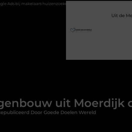
aars huizenzoekers bereikt op het juiste moment
Waarom een kl
Uit de M
genbouw uit Moerdijk d
epubliceerd Door Goede Doelen Wereld