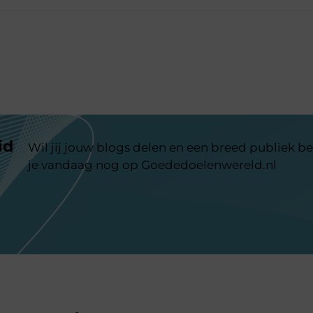
id
Wil jij jouw blogs delen en een breed publiek be
je vandaag nog op Goededoelenwereld.nl