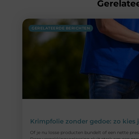
Gerelatee
GERELATEERDE BERICHTEN
Krimpfolie zonder gedoe: zo kies 
Of je nu losse producten bundelt of een nette pres