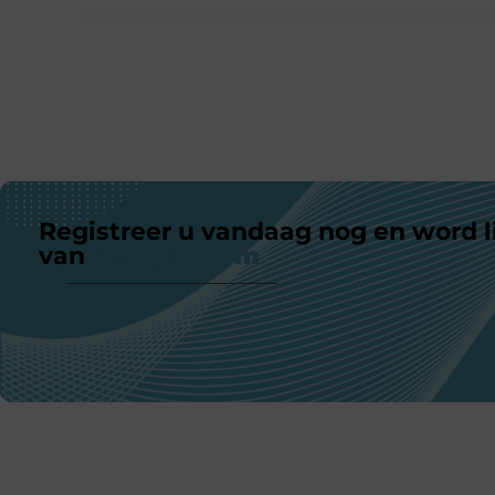
Registreer u vandaag nog en word l
van
ons platform