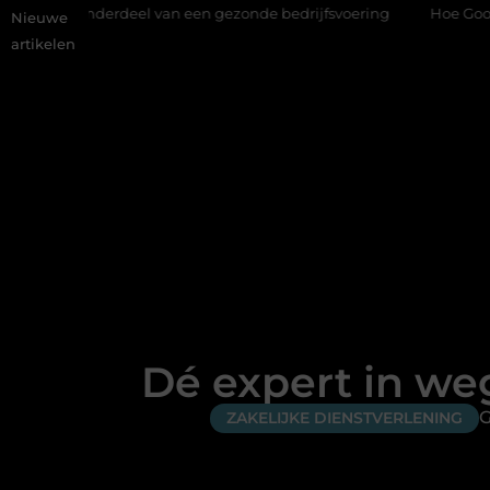
eel van een gezonde bedrijfsvoering
Hoe Google Ads bij makel
Nieuwe
artikelen
Dé expert in we
G
ZAKELIJKE DIENSTVERLENING