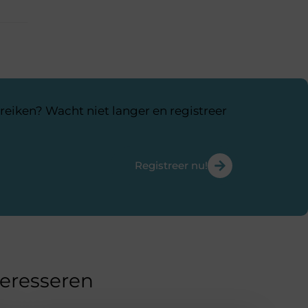
reiken? Wacht niet langer en registreer
Registreer nu!
teresseren