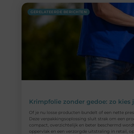
GERELATEERDE BERICHTEN
Krimpfolie zonder gedoe: zo kies 
Of je nu losse producten bundelt of een nette pres
Deze verpakkingsoplossing sluit strak om een pr
compact, overzichtelijk en beter beschermd wordt
oppervlak en een verzorgde uitstraling in retail, 