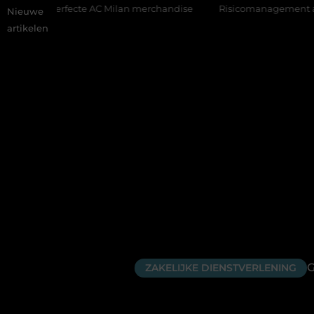
rfecte AC Milan merchandise
Risicomanagement als onderdeel 
Nieuwe
artikelen
G
ZAKELIJKE DIENSTVERLENING