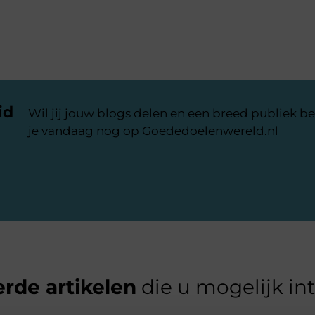
id
Wil jij jouw blogs delen en een breed publiek be
je vandaag nog op Goededoelenwereld.nl
rde artikelen
die u mogelijk in