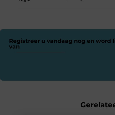
Registreer u vandaag nog en word l
van
ons platform
Gerelatee