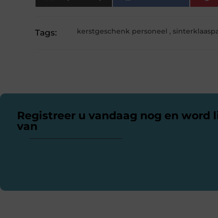
kerstgeschenk personeel
,
sinterklaasp
Tags:
Registreer u vandaag nog en word l
van
ons platform