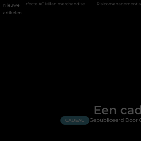
e AC Milan merchandise
Risicomanagement als onderdeel van e
Nieuwe
artikelen
Een cad
Gepubliceerd Door 
CADEAU