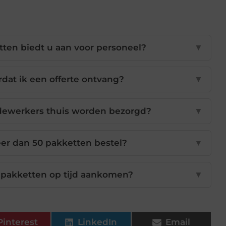
ten biedt u aan voor personeel?
▼
dat ik een offerte ontvang?
▼
dewerkers thuis worden bezorgd?
▼
eer dan 50 pakketten bestel?
▼
e pakketten op tijd aankomen?
▼
Pinterest
LinkedIn
Email