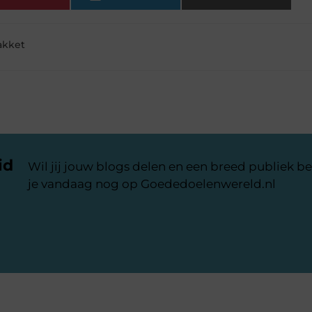
akket
id
Wil jij jouw blogs delen en een breed publiek be
je vandaag nog op Goededoelenwereld.nl