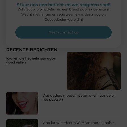
Stuur ons een bericht en we reageren snel!
Wil jij jouw blogs delen en een breed publiek bereiken?
Wacht niet langer en registreer je vandaag nog op
Goededoelenwereld.nl
Neem contact op
RECENTE BERICHTEN
Krullen die het hele jaar door
goed vallen
Wat ouders moeten weten over fluoride bij
het poetsen
Vind jouw perfecte AC Milan merchandise