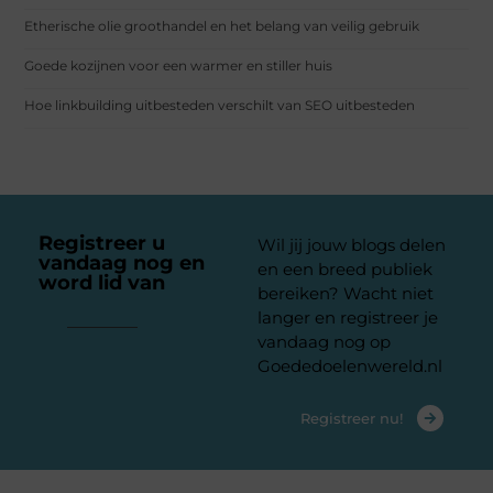
Etherische olie groothandel en het belang van veilig gebruik
Goede kozijnen voor een warmer en stiller huis
Hoe linkbuilding uitbesteden verschilt van SEO uitbesteden
Registreer u
Wil jij jouw blogs delen
vandaag nog en
en een breed publiek
word lid van
ons
bereiken? Wacht niet
platform
langer en registreer je
vandaag nog op
Goededoelenwereld.nl
Registreer nu!