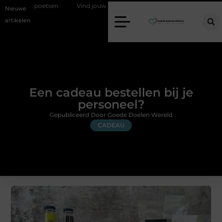
et poetsen
Vind jouw perfecte AC Milan merchandise
Risicoman
Nieuwe
artikelen
Een cadeau bestellen bij je
personeel?
Gepubliceerd Door Goede Doelen Wereld
CADEAU