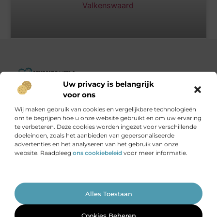
Het beste voor je konijn bij dierenarts Valkenswaard
Uw privacy is belangrijk
« Vorige
1
2
Volgende »
Goededoelenwereld.nl – Verhalen die inspireren, impact die
voor ons
telt.
Wij maken gebruik van cookies en vergelijkbare technologieën
Ontdek een diverse verzameling blogs en artikelen over
om te begrijpen hoe u onze website gebruikt en om uw ervaring
initiatieven die de wereld een stukje beter maken.
te verbeteren. Deze cookies worden ingezet voor verschillende
doeleinden, zoals het aanbieden van gepersonaliseerde
advertenties en het analyseren van het gebruik van onze
Onze informatie
website. Raadpleeg
ons cookiebeleid
voor meer informatie.
Is het echt mogelijk om geld te verdienen met je website?
Ga Naar Bo
Alles Toestaan
Website index
Cookiebeleid (EU)
@2025 www.goededoelenwereld.nl. All Right Reserved.
Cookies Beheren