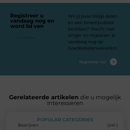
Registreer u
Wil jij jouw blogs delen
vandaag nog en
en een breed publiek
word lid van
ons
bereiken? Wacht niet
platform
langer en registreer je
vandaag nog op
Goededoelenwereld.nl
Registreer nu!
Gerelateerde artikelen
die u mogelijk
interesseren
POPULAR CATEGORIES
Bedrijven
(241 )