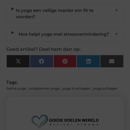
Is yoga een veilige manier om fit te
▼
worden?
Hoe helpt yoga met stressvermindering?
▼
Goed artikel? Deel hem dan op:
X
Facebook
Pinterest
LinkedIn
Email
(Twitter)
Tags:
hatha yoga
,
ontspannen yoga
,
yoga in schagen
,
yoga schagen