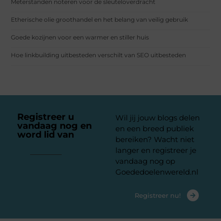
Meterstanden noteren voor de sleuteloverdracht
Etherische olie groothandel en het belang van veilig gebruik
Goede kozijnen voor een warmer en stiller huis
Hoe linkbuilding uitbesteden verschilt van SEO uitbesteden
Registreer u
Wil jij jouw blogs delen
vandaag nog en
en een breed publiek
word lid van
ons
bereiken? Wacht niet
platform
langer en registreer je
vandaag nog op
Goededoelenwereld.nl
Registreer nu!