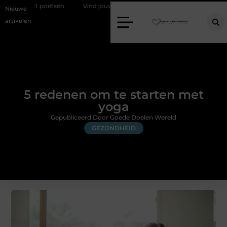
et poetsen
Vind jouw perfecte AC Milan merchandise
Risicoman
Nieuwe
artikelen
5 redenen om te starten met
yoga
Gepubliceerd Door Goede Doelen Wereld
GEZONDHEID