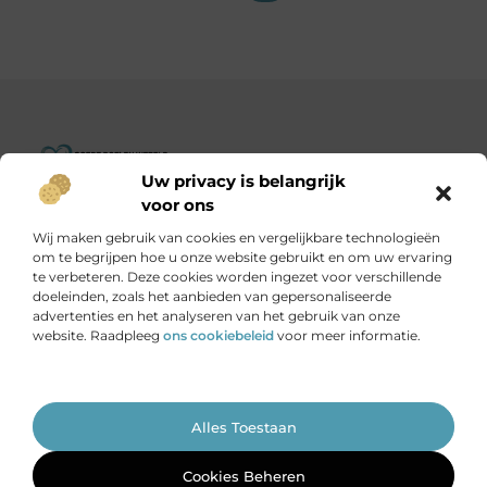
Uw privacy is belangrijk
Goededoelenwereld.nl – Verhalen die inspireren, impact die
voor ons
telt.
Wij maken gebruik van cookies en vergelijkbare technologieën
Ontdek een diverse verzameling blogs en artikelen over
om te begrijpen hoe u onze website gebruikt en om uw ervaring
initiatieven die de wereld een stukje beter maken.
te verbeteren. Deze cookies worden ingezet voor verschillende
doeleinden, zoals het aanbieden van gepersonaliseerde
advertenties en het analyseren van het gebruik van onze
Onze informatie
website. Raadpleeg
ons cookiebeleid
voor meer informatie.
Is het echt mogelijk om geld te verdienen met je website?
Ga Naar Bo
Alles Toestaan
Website index
Cookiebeleid (EU)
@2025 www.goededoelenwereld.nl. All Right Reserved.
Cookies Beheren