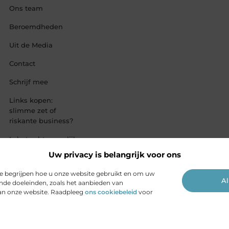
Ons team
Beroemdheden
Uit de Media
Contact
Schrijf mee
Links kopen:
slimme zet of
riskante business?
Is het echt mogelijk
om geld te
Uw privacy is belangrijk voor ons
verdienen met je
website?
te begrijpen hoe u onze website gebruikt en om uw
Al
ende doeleinden, zoals het aanbieden van
van onze website. Raadpleeg
ons cookiebeleid
voor