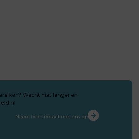
bereiken? Wacht niet langer en
eld.nl
Neem hier contact met ons op