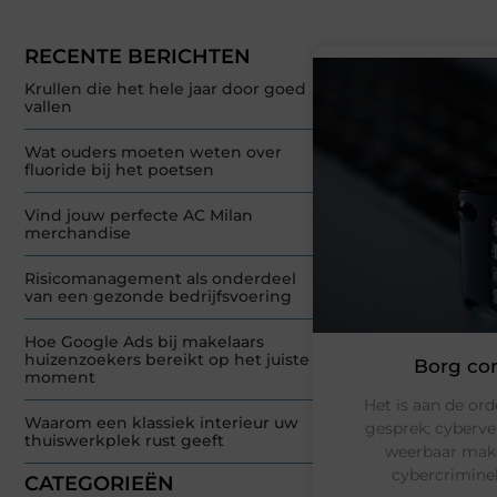
RECENTE BERICHTEN
Krullen die het hele jaar door goed
vallen
Wat ouders moeten weten over
fluoride bij het poetsen
Vind jouw perfecte AC Milan
merchandise
Risicomanagement als onderdeel
van een gezonde bedrijfsvoering
Hoe Google Ads bij makelaars
huizenzoekers bereikt op het juiste
Borg con
moment
Het is aan de or
Waarom een klassiek interieur uw
gesprek; cyberve
thuiswerkplek rust geeft
weerbaar make
cybercriminel
CATEGORIEËN