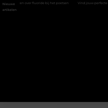
eten over fluoride bij het poetsen
Vind jouw perfecte AC Mila
Nieuwe
artikelen