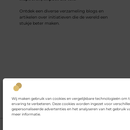
Ontdek een diverse verzameling blogs en
artikelen over initiatieven die de wereld een
stukje beter maken.
Wij maken gebruik van cookies en vergelijkbare technologieën om 
ervaring te verbeteren. Deze cookies worden ingezet voor verschill
gepersonaliseerde advertenties en het analyseren van het gebruik 
meer informatie.
@2025 www.goededoelenwereld.nl. All Right Reserved.