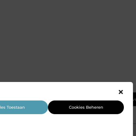
Ga Naar Bov
les Toestaan
Cookies Beheren
Website index
Cookiebeleid (EU)