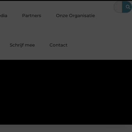
e bedrijfsvoering
Hoe Google Ads bij makelaars huizenzoekers
edia
Partners
Onze Organisatie
Schrijf mee
Contact