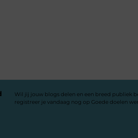
d
Wil jij jouw blogs delen en een breed publiek 
registreer je vandaag nog op Goede doelen wer