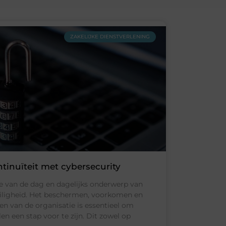
ZAKELIJKE DIENSTVERLENING
tinuïteit met cybersecurity
de van de dag en dagelijks onderwerp van
iligheid. Het beschermen, voorkomen en
n van de organisatie is essentieel om
en een stap voor te zijn. Dit zowel op