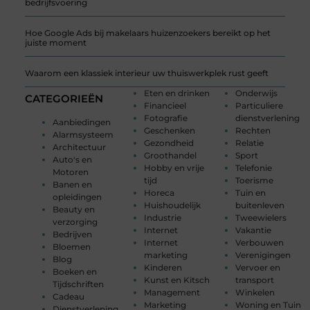
bedrijfsvoering
Hoe Google Ads bij makelaars huizenzoekers bereikt op het
juiste moment
Waarom een klassiek interieur uw thuiswerkplek rust geeft
Eten en drinken
Onderwijs
CATEGORIEËN
Financieel
Particuliere
Fotografie
dienstverlening
Aanbiedingen
Geschenken
Rechten
Alarmsysteem
Gezondheid
Relatie
Architectuur
Groothandel
Sport
Auto's en
Hobby en vrije
Telefonie
Motoren
tijd
Toerisme
Banen en
Horeca
Tuin en
opleidingen
Huishoudelijk
buitenleven
Beauty en
Industrie
Tweewielers
verzorging
Internet
Vakantie
Bedrijven
Internet
Verbouwen
Bloemen
marketing
Verenigingen
Blog
Kinderen
Vervoer en
Boeken en
Kunst en Kitsch
transport
Tijdschriften
Management
Winkelen
Cadeau
Marketing
Woning en Tuin
Dienstverlening