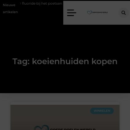
en over fluoride bij het poetsen
Vind jouw perfecte AC Milan merch
Nieuwe
artikelen
Tag: koeienhuiden kopen
WINKELEN