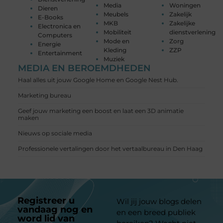
Media
Woningen
Dieren
Meubels
Zakelijk
E-Books
MKB
Zakelijke
Electronica en
Mobiliteit
dienstverlening
Computers
Mode en
Zorg
Energie
Kleding
ZZP
Entertainment
Muziek
MEDIA EN BEROEMDHEDEN
Haal alles uit jouw Google Home en Google Nest Hub.
Marketing bureau
Geef jouw marketing een boost en laat een 3D animatie
maken
Nieuws op sociale media
Professionele vertalingen door het vertaalbureau in Den Haag
Registreer u
Wil jij jouw blogs delen
vandaag nog en
en een breed publiek
word lid van
ons