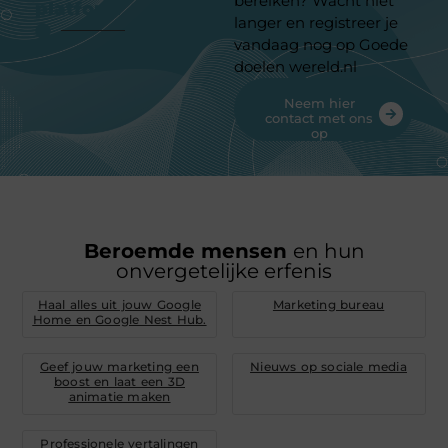
bereiken? Wacht niet
platform
langer en registreer je
vandaag nog op Goede
doelen wereld.nl
Neem hier
contact met ons
op
Beroemde mensen
en hun
onvergetelijke erfenis
Haal alles uit jouw Google
Marketing bureau
Home en Google Nest Hub.
Geef jouw marketing een
Nieuws op sociale media
boost en laat een 3D
animatie maken
Professionele vertalingen