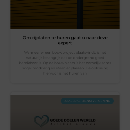
Om rijplaten te huren gaat u naar deze
expert
Wanneer er een bouwproject plaatsvindt, is het
natuurlijk belangrijk dat de ondergrond goed
bereikbaar is. Op de bouwplaats is het namelijk soms
nogal modderig en staan er plassen. De oplossing
hiervoor is het huren van
ZAKELIJKE DIENSTVERLENING