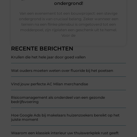
ondergrond!
Van een evenement tot een bouwproject: een stevige
ondergrond is van cruciaal belang. Zeker wanneer een
terrein na een flinke plensbui is omgetoverd tot een
modderpoel, zijn rijplaten een geschenk uit te hemel.
Voor de
RECENTE BERICHTEN
Krullen die het hele jaar door goed vallen
Wat ouders moeten weten over fluoride bij het poetsen
Vind jouw perfecte AC Milan merchandise
Risicomanagement als onderdeel van een gezonde
bedrijfsvoering
Hoe Google Ads bij makelaars huizenzoekers bereikt op het
juiste moment
Waarom een klassiek interieur uw thuiswerkplek rust geeft