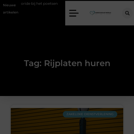
er fluoride bij het poetsen
Vind jouw perfecte AC Milan merchandi
Nieuwe
artikelen
Tag: Rijplaten huren
ZAKELIJKE DIENSTVERLENING