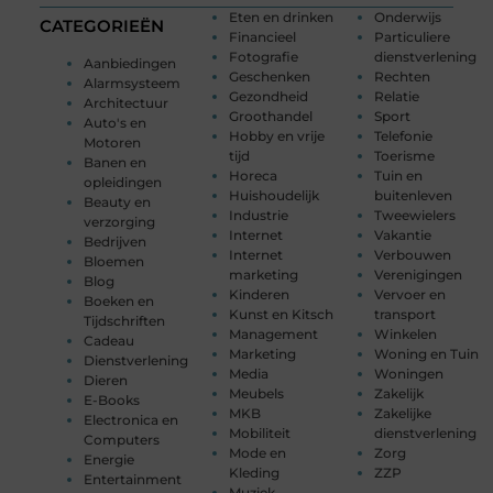
Eten en drinken
Onderwijs
CATEGORIEËN
Financieel
Particuliere
Fotografie
dienstverlening
Aanbiedingen
Geschenken
Rechten
Alarmsysteem
Gezondheid
Relatie
Architectuur
Groothandel
Sport
Auto's en
Hobby en vrije
Telefonie
Motoren
tijd
Toerisme
Banen en
Horeca
Tuin en
opleidingen
Huishoudelijk
buitenleven
Beauty en
Industrie
Tweewielers
verzorging
Internet
Vakantie
Bedrijven
Internet
Verbouwen
Bloemen
marketing
Verenigingen
Blog
Kinderen
Vervoer en
Boeken en
Kunst en Kitsch
transport
Tijdschriften
Management
Winkelen
Cadeau
Marketing
Woning en Tuin
Dienstverlening
Media
Woningen
Dieren
Meubels
Zakelijk
E-Books
MKB
Zakelijke
Electronica en
Mobiliteit
dienstverlening
Computers
Mode en
Zorg
Energie
Kleding
ZZP
Entertainment
Muziek