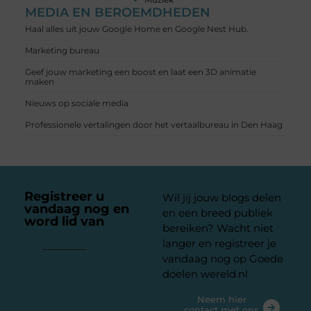
MEDIA EN BEROEMDHEDEN
Haal alles uit jouw Google Home en Google Nest Hub.
Marketing bureau
Geef jouw marketing een boost en laat een 3D animatie
maken
Nieuws op sociale media
Professionele vertalingen door het vertaalbureau in Den Haag
Registreer u
Wil jij jouw blogs delen
vandaag nog en
en een breed publiek
word lid van
ons
bereiken? Wacht niet
platform
langer en registreer je
vandaag nog op Goede
doelen wereld.nl
Neem hier
contact met ons