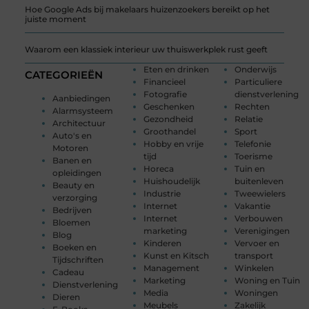
Hoe Google Ads bij makelaars huizenzoekers bereikt op het
juiste moment
Waarom een klassiek interieur uw thuiswerkplek rust geeft
Eten en drinken
Onderwijs
CATEGORIEËN
Financieel
Particuliere
Fotografie
dienstverlening
Aanbiedingen
Geschenken
Rechten
Alarmsysteem
Gezondheid
Relatie
Architectuur
Groothandel
Sport
Auto's en
Hobby en vrije
Telefonie
Motoren
tijd
Toerisme
Banen en
Horeca
Tuin en
opleidingen
Huishoudelijk
buitenleven
Beauty en
Industrie
Tweewielers
verzorging
Internet
Vakantie
Bedrijven
Internet
Verbouwen
Bloemen
marketing
Verenigingen
Blog
Kinderen
Vervoer en
Boeken en
Kunst en Kitsch
transport
Tijdschriften
Management
Winkelen
Cadeau
Marketing
Woning en Tuin
Dienstverlening
Media
Woningen
Dieren
Meubels
Zakelijk