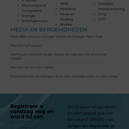
E-Books
MKB
Zakelijke
Electronica en
Mobiliteit
dienstverlening
Computers
Mode en
Zorg
Energie
Kleding
ZZP
Entertainment
Muziek
MEDIA EN BEROEMDHEDEN
Haal alles uit jouw Google Home en Google Nest Hub.
Marketing bureau
Geef jouw marketing een boost en laat een 3D animatie
maken
Nieuws op sociale media
Professionele vertalingen door het vertaalbureau in Den Haag
Registreer u
Wil jij jouw blogs delen
vandaag nog en
en een breed publiek
word lid van
ons
bereiken? Wacht niet
platform
langer en registreer je