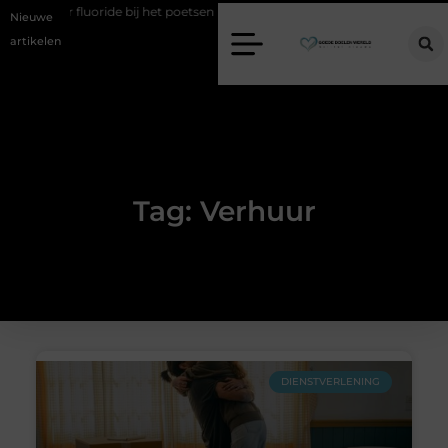
 over fluoride bij het poetsen
Vind jouw perfecte AC Milan mercha
Nieuwe
artikelen
Tag: Verhuur
DIENSTVERLENING