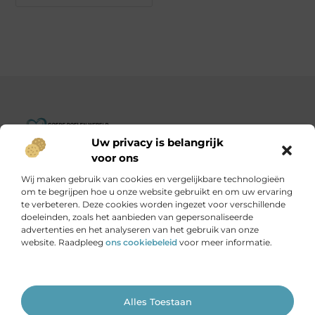
Uw privacy is belangrijk
Goededoelenwereld.nl – Verhalen die inspireren, impact die
voor ons
telt.
Wij maken gebruik van cookies en vergelijkbare technologieën
Ontdek een diverse verzameling blogs en artikelen over
om te begrijpen hoe u onze website gebruikt en om uw ervaring
initiatieven die de wereld een stukje beter maken.
te verbeteren. Deze cookies worden ingezet voor verschillende
doeleinden, zoals het aanbieden van gepersonaliseerde
advertenties en het analyseren van het gebruik van onze
Onze informatie
website. Raadpleeg
ons cookiebeleid
voor meer informatie.
Is het echt mogelijk om geld te verdienen met je website?
Ga Naar Bo
Alles Toestaan
Website index
Cookiebeleid (EU)