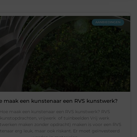
AANBIEDINGEN
e maak een kunstenaar een RVS kunstwerk?
Hoe maak een kunstenaar een RVS kunstwerk? RVS
kunstopdrachten, vrijwerk of tuinbeelden Vrij werk
twerken maken zonder opdracht) maken is voor een RVS
tenaar erg leuk, maar ook riskant. Er moet geïnvesteerd