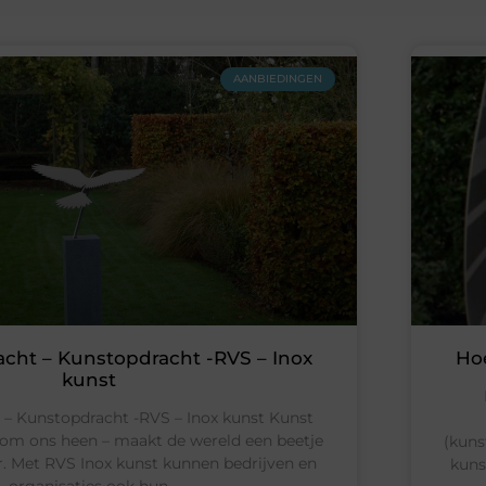
AANBIEDINGEN
acht – Kunstopdracht -RVS – Inox
Ho
kunst
 – Kunstopdracht -RVS – Inox kunst Kunst
d om ons heen – maakt de wereld een beetje
(kuns
. Met RVS Inox kunst kunnen bedrijven en
kuns
organisaties ook hun