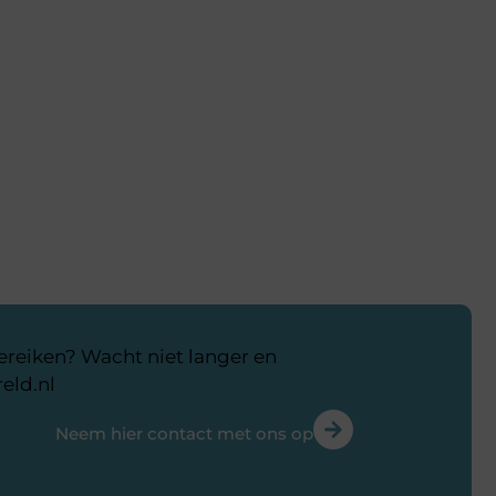
bereiken? Wacht niet langer en
eld.nl
Neem hier contact met ons op