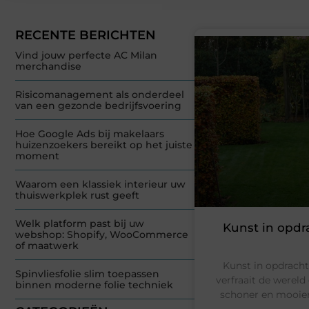
RECENTE BERICHTEN
Vind jouw perfecte AC Milan
merchandise
Risicomanagement als onderdeel
van een gezonde bedrijfsvoering
Hoe Google Ads bij makelaars
huizenzoekers bereikt op het juiste
moment
Waarom een klassiek interieur uw
thuiswerkplek rust geeft
Welk platform past bij uw
Kunst in opdr
webshop: Shopify, WooCommerce
of maatwerk
Kunst in opdracht
Spinvliesfolie slim toepassen
verfraait de werel
binnen moderne folie techniek
schoner en mooier