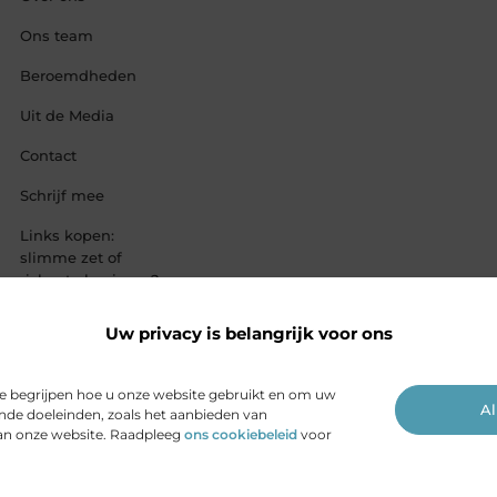
Ons team
Beroemdheden
Uit de Media
Contact
Schrijf mee
Links kopen:
slimme zet of
riskante business?
Is het echt mogelijk
Uw privacy is belangrijk voor ons
om geld te
verdienen met je
website?
te begrijpen hoe u onze website gebruikt en om uw
Al
ende doeleinden, zoals het aanbieden van
van onze website. Raadpleeg
ons cookiebeleid
voor