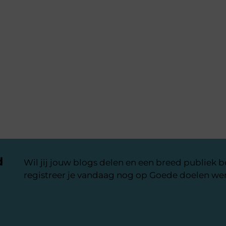
d
Wil jij jouw blogs delen en een breed publiek 
registreer je vandaag nog op Goede doelen wer