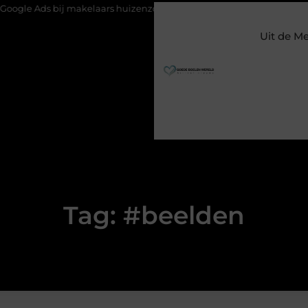
bij makelaars huizenzoekers bereikt op het juiste moment
Waa
Uit de M
Tag: #beelden