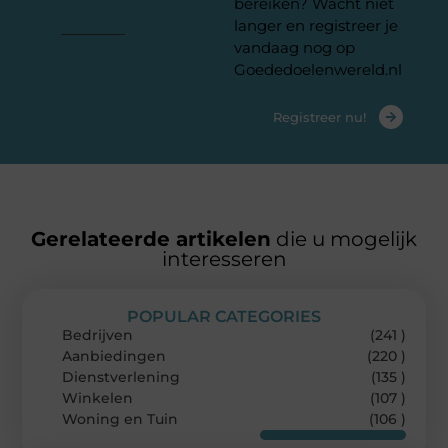
bereiken? Wacht niet
platform
langer en registreer je
vandaag nog op
Goededoelenwereld.nl
Registreer nu!
Gerelateerde artikelen
die u mogelijk
interesseren
POPULAR CATEGORIES
Bedrijven
(241 )
Aanbiedingen
(220 )
Dienstverlening
(135 )
Winkelen
(107 )
Woning en Tuin
(106 )