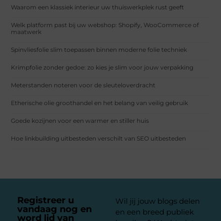
Waarom een klassiek interieur uw thuiswerkplek rust geeft
Welk platform past bij uw webshop: Shopify, WooCommerce of
maatwerk
Spinvliesfolie slim toepassen binnen moderne folie techniek
Krimpfolie zonder gedoe: zo kies je slim voor jouw verpakking
Meterstanden noteren voor de sleuteloverdracht
Etherische olie groothandel en het belang van veilig gebruik
Goede kozijnen voor een warmer en stiller huis
Hoe linkbuilding uitbesteden verschilt van SEO uitbesteden
Registreer u
Wil jij jouw blogs delen
vandaag nog en
en een breed publiek
word lid van
ons