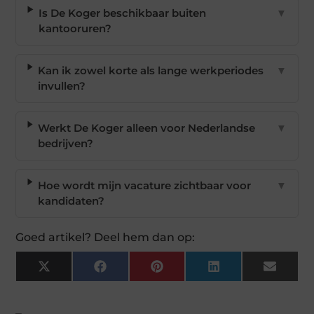
Is De Koger beschikbaar buiten
▼
kantooruren?
Kan ik zowel korte als lange werkperiodes
▼
invullen?
Werkt De Koger alleen voor Nederlandse
▼
bedrijven?
Hoe wordt mijn vacature zichtbaar voor
▼
kandidaten?
Goed artikel? Deel hem dan op:
X
Facebook
Pinterest
LinkedIn
Email
(Twitter)