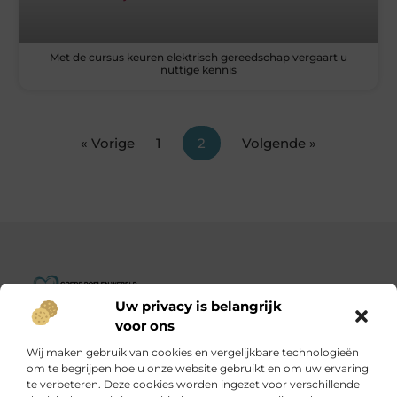
Met de cursus keuren elektrisch gereedschap vergaart u
nuttige kennis
« Vorige
1
2
Volgende »
Uw privacy is belangrijk
Goededoelenwereld.nl – Verhalen die inspireren, impact die
voor ons
telt.
Wij maken gebruik van cookies en vergelijkbare technologieën
Ontdek een diverse verzameling blogs en artikelen over
om te begrijpen hoe u onze website gebruikt en om uw ervaring
initiatieven die de wereld een stukje beter maken.
te verbeteren. Deze cookies worden ingezet voor verschillende