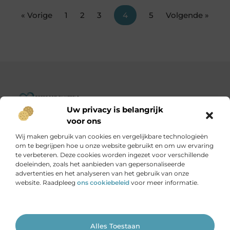
« Vorige
1
2
3
4
5
Volgende »
Uw privacy is belangrijk
Goededoelenwereld.nl – Verhalen die inspireren, impact die
voor ons
telt.
Wij maken gebruik van cookies en vergelijkbare technologieën
Ontdek een diverse verzameling blogs en artikelen over
om te begrijpen hoe u onze website gebruikt en om uw ervaring
initiatieven die de wereld een stukje beter maken.
te verbeteren. Deze cookies worden ingezet voor verschillende
doeleinden, zoals het aanbieden van gepersonaliseerde
advertenties en het analyseren van het gebruik van onze
Onze informatie
website. Raadpleeg
ons cookiebeleid
voor meer informatie.
Is het echt mogelijk om geld te verdienen met je website?
Ga Naar Bo
Alles Toestaan