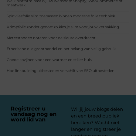
Welk platform past bij uw webshop: Shopify, WooCommerce of
maatwerk
Spinvliesfolie slim toepassen binnen moderne folie techniek
Krimpfolie zonder gedoe: zo kies je slim voor jouw verpakking
Meterstanden noteren voor de sleuteloverdracht
Etherische olie groothandel en het belang van veilig gebruik
Goede kozijnen voor een warmer en stiller huis
Hoe linkbuilding uitbesteden verschilt van SEO uitbesteden
Registreer u
Wil jij jouw blogs delen
vandaag nog en
en een breed publiek
word lid van
ons
bereiken? Wacht niet
platform
langer en registreer je
vandaag nog op