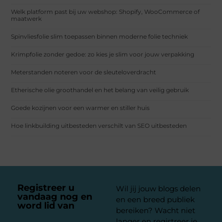
Welk platform past bij uw webshop: Shopify, WooCommerce of
maatwerk
Spinvliesfolie slim toepassen binnen moderne folie techniek
Krimpfolie zonder gedoe: zo kies je slim voor jouw verpakking
Meterstanden noteren voor de sleuteloverdracht
Etherische olie groothandel en het belang van veilig gebruik
Goede kozijnen voor een warmer en stiller huis
Hoe linkbuilding uitbesteden verschilt van SEO uitbesteden
Registreer u
Wil jij jouw blogs delen
vandaag nog en
en een breed publiek
word lid van
ons
bereiken? Wacht niet
platform
langer en registreer je