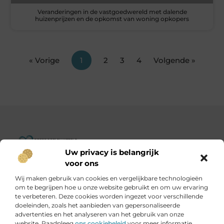
Veranderingen in de vastgoedwereld met dalende
huizenprijzen en de opkomst van woning opkopers
« Vorige
1
2
3
4
Volgende »
Uw privacy is belangrijk
Goededoelenwereld.nl – Verhalen die inspireren, impact die
voor ons
telt.
Wij maken gebruik van cookies en vergelijkbare technologieën
Ontdek een diverse verzameling blogs en artikelen over
om te begrijpen hoe u onze website gebruikt en om uw ervaring
initiatieven die de wereld een stukje beter maken.
te verbeteren. Deze cookies worden ingezet voor verschillende
doeleinden, zoals het aanbieden van gepersonaliseerde
advertenties en het analyseren van het gebruik van onze
Onze informatie
website. Raadpleeg
ons cookiebeleid
voor meer informatie.