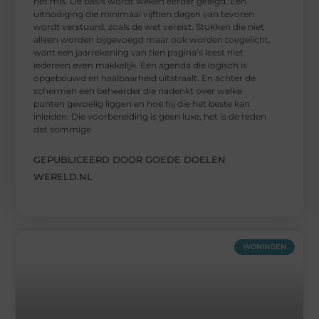
het mis. De basis wordt weken eerder gelegd. Een
uitnodiging die minimaal vijftien dagen van tevoren
wordt verstuurd, zoals de wet vereist. Stukken die niet
alleen worden bijgevoegd maar ook worden toegelicht,
want een jaarrekening van tien pagina’s leest niet
iedereen even makkelijk. Een agenda die logisch is
opgebouwd en haalbaarheid uitstraalt. En achter de
schermen een beheerder die nadenkt over welke
punten gevoelig liggen en hoe hij die het beste kan
inleiden. Die voorbereiding is geen luxe, het is de reden
dat sommige
GEPUBLICEERD DOOR GOEDE DOELEN
WERELD.NL
WONINGEN