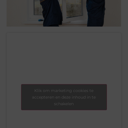
Klik om marketing cookies te
accepteren en deze inhoud in te
schakelen