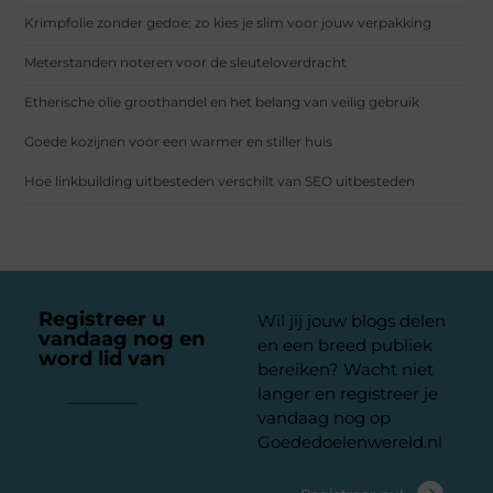
Krimpfolie zonder gedoe: zo kies je slim voor jouw verpakking
Meterstanden noteren voor de sleuteloverdracht
Etherische olie groothandel en het belang van veilig gebruik
Goede kozijnen voor een warmer en stiller huis
Hoe linkbuilding uitbesteden verschilt van SEO uitbesteden
Registreer u
Wil jij jouw blogs delen
vandaag nog en
en een breed publiek
word lid van
ons
bereiken? Wacht niet
platform
langer en registreer je
vandaag nog op
Goededoelenwereld.nl