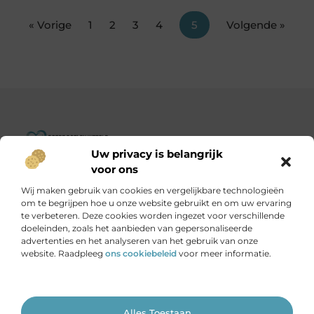
« Vorige
1
2
3
4
5
Volgende »
Uw privacy is belangrijk
Goededoelenwereld.nl – Verhalen die inspireren, impact die
voor ons
telt.
Wij maken gebruik van cookies en vergelijkbare technologieën
Ontdek een diverse verzameling blogs en artikelen over
om te begrijpen hoe u onze website gebruikt en om uw ervaring
initiatieven die de wereld een stukje beter maken.
te verbeteren. Deze cookies worden ingezet voor verschillende
doeleinden, zoals het aanbieden van gepersonaliseerde
advertenties en het analyseren van het gebruik van onze
Onze informatie
website. Raadpleeg
ons cookiebeleid
voor meer informatie.
Is het echt mogelijk om geld te verdienen met je website?
Ga Naar Bo
Alles Toestaan