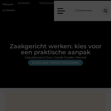
et poetsen
Vind jouw perfecte AC Milan merchandise
Risicomana
Nieuwe
artikelen
Zaakgericht werken: kies voor
een praktische aanpak
Gepubliceerd Door Goede Doelen Wereld
ZAKELIJKE DIENSTVERLENING