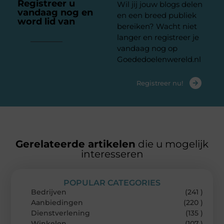
Registreer u
Wil jij jouw blogs delen
vandaag nog en
en een breed publiek
word lid van
ons
bereiken? Wacht niet
platform
langer en registreer je
vandaag nog op
Goededoelenwereld.nl
Registreer nu!
Gerelateerde artikelen
die u mogelijk
interesseren
POPULAR CATEGORIES
Bedrijven
(241 )
Aanbiedingen
(220 )
Dienstverlening
(135 )
Winkelen
(107 )