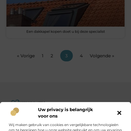
Een dakkapel kopen doet u bij deze specialist
« Vorige
1
2
3
4
Volgende »
Uw privacy is belangrijk
Goededoelenwereld.nl – Verhalen die inspireren, impact die
voor ons
telt.
Wij maken gebruik van cookies en vergelijkbare technologieën
Ontdek een diverse verzameling blogs en artikelen over
om te begrijpen hoe u onze website gebruikt en om uw ervaring