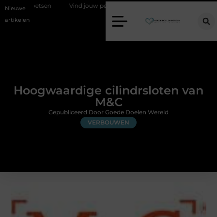
oetsen
Vind jouw perfecte AC Milan merchandise
Risicomanagem
Nieuwe
artikelen
Hoogwaardige cilindrsloten van
M&C
Gepubliceerd Door Goede Doelen Wereld
VERBOUWEN