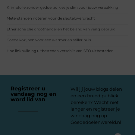
Krimpfolie zonder gedoe: zo kies je slim voor jouw verpakking
Meterstanden noteren voor de sleuteloverdracht
Etherische olie groothandel en het belang van veilig gebruik
Goede kozijnen voor een warmer en stiller huis
Hoe linkbuilding uitbesteden verschilt van SEO uitbesteden
Registreer u
Wil jij jouw blogs delen
vandaag nog en
en een breed publiek
word lid van
ons
bereiken? Wacht niet
platform
langer en registreer je
vandaag nog op
Goededoelenwereld.nl