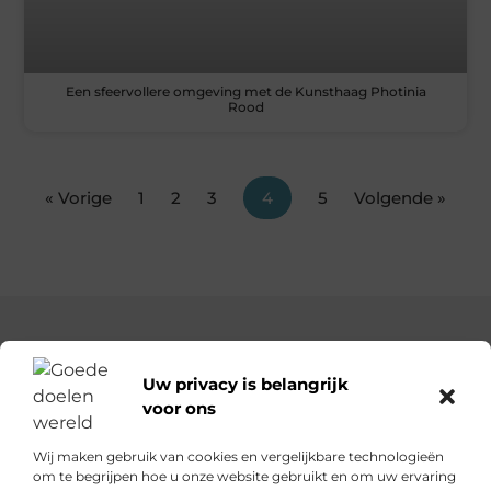
Een sfeervollere omgeving met de Kunsthaag Photinia
Rood
« Vorige
1
2
3
4
5
Volgende »
Uw privacy is belangrijk
voor ons
Goededoelenwereld.nl – Verhalen die inspireren, impact die
telt.
Wij maken gebruik van cookies en vergelijkbare technologieën
Ontdek een diverse verzameling blogs en artikelen over
om te begrijpen hoe u onze website gebruikt en om uw ervaring